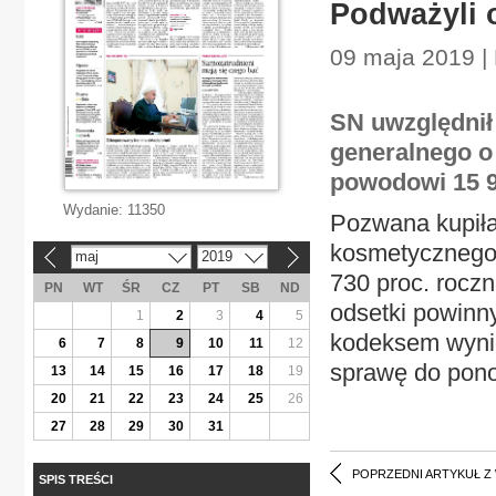
Podważyli 
09 maja 2019 |
SN uwzględnił
generalnego o 
powodowi 15 99
Wydanie:
11350
Pozwana kupiła
kosmetycznego.
maj
2019
«
»
730 proc. roczn
PN
WT
ŚR
CZ
PT
SB
ND
odsetki powinn
1
2
3
4
5
kodeksem wynio
6
7
8
9
10
11
12
sprawę do pon
13
14
15
16
17
18
19
20
21
22
23
24
25
26
27
28
29
30
31
POPRZEDNI ARTYKUŁ Z
SPIS TREŚCI