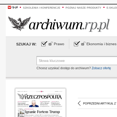
SZKOLENIA I KONFERENCJE
POZNAJ NASZE PRODUKTY
E-SKLE
Prawo
Ekonomia i biznes
SZUKAJ W:
Chcesz uzyskać dostęp do archiwum?
Zobacz ofertę
POPRZEDNI ARTYKUŁ Z