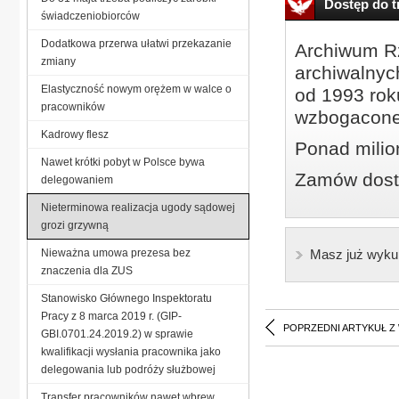
Dostęp do tr
świadczeniobiorców
Dodatkowa przerwa ułatwi przekazanie
Archiwum Rz
zmiany
archiwalnyc
Elastyczność nowym orężem w walce o
od 1993 roku
pracowników
wzbogacone
Kadrowy flesz
Ponad milio
Nawet krótki pobyt w Polsce bywa
Zamów dostę
delegowaniem
Nieterminowa realizacja ugody sądowej
grozi grzywną
Nieważna umowa prezesa bez
Masz już wyku
znaczenia dla ZUS
Stanowisko Głównego Inspektoratu
Pracy z 8 marca 2019 r. (GIP-
POPRZEDNI ARTYKUŁ Z
GBI.0701.24.2019.2) w sprawie
kwalifikacji wysłania pracownika jako
delegowania lub podróży służbowej
Transfer pracowników nawet wbrew