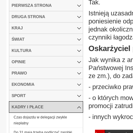
Tak.
PIERWSZA STRONA
Istnieją uzasad
DRUGA STRONA
poniesienie od
KRAJ
jednak okolicz
czynniki łagodz
ŚWIAT
Oskarżyciel
KULTURA
Jak wynika z ar
OPINIE
Państwowej Insp
PRAWO
ze zm.), do zad
EKONOMIA
- przeciwko pr
SPORT
- o których mow
promocji zatrud
KADRY I PŁACE
- innych wykroc
Czas dojazdu w delegacji zwykle
niepłatny
Do 31 maja trzeba podliczyć zarobki