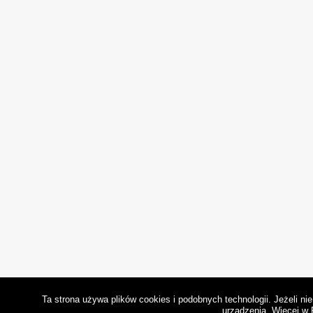
Ta strona używa plików cookies i podobnych technologii. Jeżeli n
urządzenia.
Więcej w 