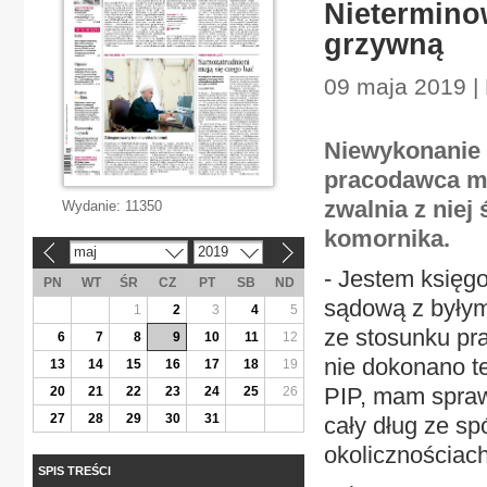
Nietermino
grzywną
09 maja 2019 | 
Niewykonanie 
pracodawca mo
zwalnia z niej 
Wydanie:
11350
komornika.
maj
2019
«
»
- Jestem księg
PN
WT
ŚR
CZ
PT
SB
ND
sądową z byłym 
1
2
3
4
5
ze stosunku pra
6
7
8
9
10
11
12
nie dokonano t
13
14
15
16
17
18
19
PIP, mam spraw
20
21
22
23
24
25
26
27
28
29
30
31
cały dług ze sp
okolicznościach
SPIS TREŚCI