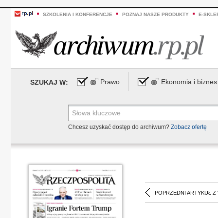
SZKOLENIA I KONFERENCJE
POZNAJ NASZE PRODUKTY
E-SKLE
Prawo
Ekonomia i biznes
SZUKAJ W:
Chcesz uzyskać dostęp do archiwum?
Zobacz ofertę
POPRZEDNI ARTYKUŁ Z