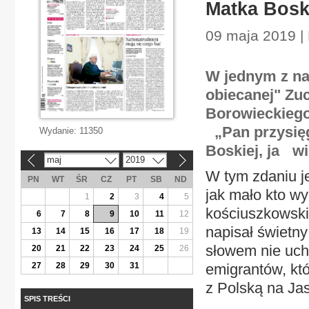
Matka Bos
09 maja 2019 |
W jednym z n
obiecanej" Zuc
Borowieckiego,
„Pan przysięg
Wydanie:
11350
Boskiej, ja wi
maj
2019
«
»
W tym zdaniu je
PN
WT
ŚR
CZ
PT
SB
ND
jak mało kto wy
1
2
3
4
5
kościuszkowski
6
7
8
9
10
11
12
napisał świetny
13
14
15
16
17
18
19
słowem nie uch
20
21
22
23
24
25
26
27
28
29
30
31
emigrantów, któ
z Polską na Jas
SPIS TREŚCI