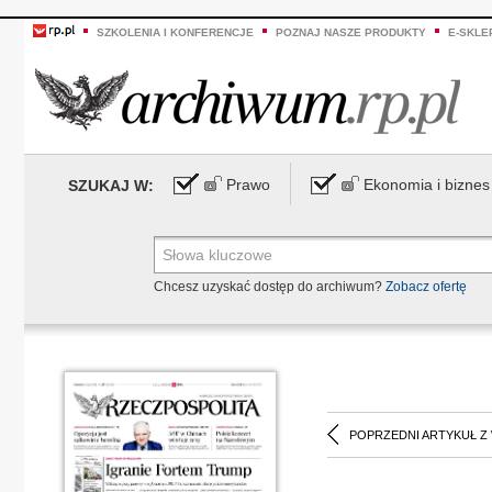
SZKOLENIA I KONFERENCJE
POZNAJ NASZE PRODUKTY
E-SKLE
Prawo
Ekonomia i biznes
SZUKAJ W:
Chcesz uzyskać dostęp do archiwum?
Zobacz ofertę
POPRZEDNI ARTYKUŁ Z