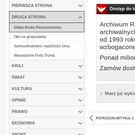
PIERWSZA STRONA
Dostęp do tr
DRUGA STRONA
Archiwum Rz
Matka Boska Reymontowska
archiwalnyc
Oko na gospodarkę
od 1993 roku
wzbogacone
Samozatrudnieni, nadchodzi zima
Wysadzanie Fortu Trump
Ponad milio
KRAJ
Zamów dostę
ŚWIAT
KULTURA
Masz już wyku
OPINIE
PRAWO
POPRZEDNI ARTYKUŁ Z
EKONOMIA
SPORT