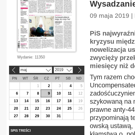
Wysadzanie
09 maja 2019 | 
PiS najwyraźni
kryzysu międz
nowelizacja u
zwycięży prze
Wydanie:
11350
miesięcy niż 
maj
2019
«
»
Tym razem chod
PN
WT
ŚR
CZ
PT
SB
ND
Uncompensated 
1
2
3
4
5
zadośćuczynieni
6
7
8
9
10
11
12
szykowaną na ni
13
14
15
16
17
18
19
prawne anty-447
20
21
22
23
24
25
26
27
28
29
30
31
przypominają t
owską ustawą, 
SPIS TREŚCI
kłamstwa o „pol