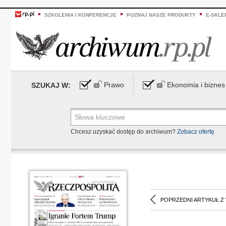
SZKOLENIA I KONFERENCJE
POZNAJ NASZE PRODUKTY
E-SKLE
Prawo
Ekonomia i biznes
SZUKAJ W:
Chcesz uzyskać dostęp do archiwum?
Zobacz ofertę
POPRZEDNI ARTYKUŁ Z