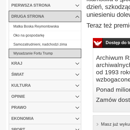
PIERWSZA STRONA
dzień, szkodząc
uniesieniu dolew
DRUGA STRONA
Teraz też premi
Matka Boska Reymontowska
Oko na gospodarkę
Dostęp do tr
Samozatrudnieni, nadchodzi zima
Wysadzanie Fortu Trump
Archiwum Rz
KRAJ
archiwalnyc
od 1993 roku
ŚWIAT
wzbogacone
KULTURA
Ponad milio
OPINIE
Zamów dostę
PRAWO
EKONOMIA
Masz już wyku
SPORT