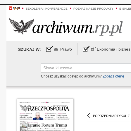
SZKOLENIA I KONFERENCJE
POZNAJ NASZE PRODUKTY
E-SKLE
Prawo
Ekonomia i biznes
SZUKAJ W:
Chcesz uzyskać dostęp do archiwum?
Zobacz ofertę
POPRZEDNI ARTYKUŁ Z