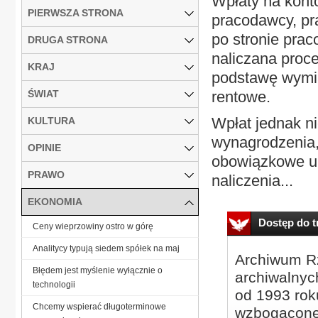
Wpłaty na kont
PIERWSZA STRONA
pracodawcy, pr
po stronie prac
DRUGA STRONA
naliczana proc
KRAJ
podstawę wymia
ŚWIAT
rentowe.
Wpłat jednak ni
KULTURA
wynagrodzenia, 
OPINIE
obowiązkowe ub
PRAWO
naliczenia...
EKONOMIA
Dostęp do tr
Ceny wieprzowiny ostro w górę
Analitycy typują siedem spółek na maj
Archiwum Rz
Błędem jest myślenie wyłącznie o
archiwalnyc
technologii
od 1993 roku
Chcemy wspierać długoterminowe
wzbogacone