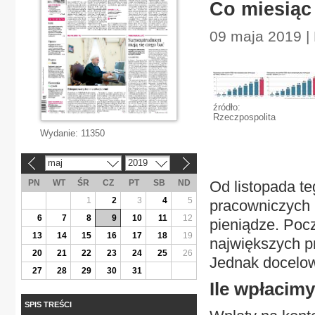
Co miesiąc 
09 maja 2019 |
źródło:
Rzeczpospolita
Wydanie:
11350
maj
2019
«
»
PN
WT
ŚR
CZ
PT
SB
ND
Od listopada t
1
2
3
4
5
pracowniczych 
6
7
8
9
10
11
12
pieniądze. Po
13
14
15
16
17
18
19
największych p
20
21
22
23
24
25
26
Jednak docelow
27
28
29
30
31
Ile wpłacimy
SPIS TREŚCI