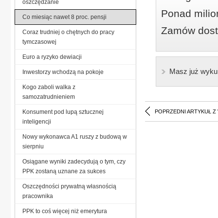
oszczędzanie
Ponad milio
Co miesiąc nawet 8 proc. pensji
Zamów dostę
Coraz trudniej o chętnych do pracy
tymczasowej
Euro a ryzyko dewiacji
Masz już wyku
Inwestorzy wchodzą na pokoje
Kogo zaboli walka z
samozatrudnieniem
Konsument pod lupą sztucznej
POPRZEDNI ARTYKUŁ Z
inteligencji
Nowy wykonawca A1 ruszy z budową w
sierpniu
Osiągane wyniki zadecydują o tym, czy
PPK zostaną uznane za sukces
Oszczędności prywatną własnością
pracownika
PPK to coś więcej niż emerytura