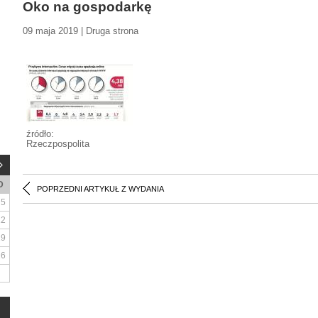
Oko na gospodarkę
09 maja 2019 | Druga strona
źródło:
Rzeczpospolita
D
POPRZEDNI ARTYKUŁ Z WYDANIA
5
12
19
26