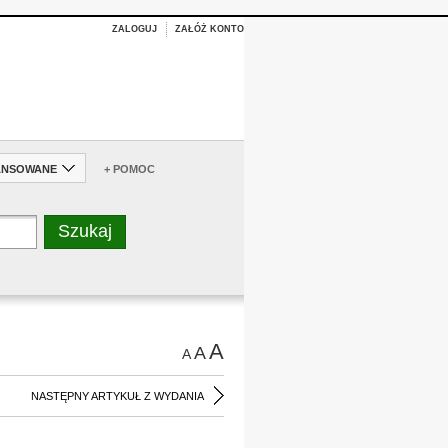
ZALOGUJ
ZAŁÓŻ KONTO
ANSOWANE
+ POMOC
A
A
A
NASTĘPNY ARTYKUŁ Z WYDANIA