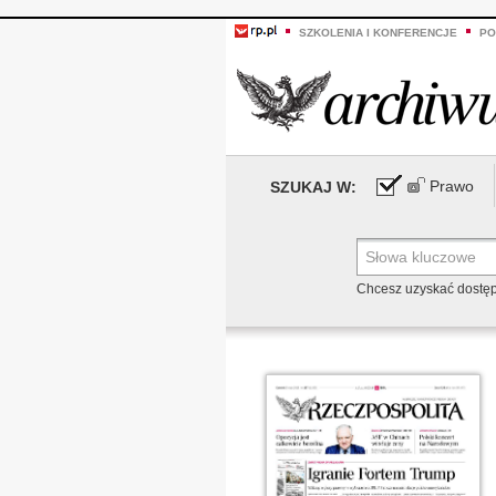
SZKOLENIA I KONFERENCJE
PO
Prawo
SZUKAJ W:
Chcesz uzyskać dostę