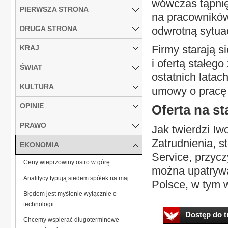
wówczas tąpnię
PIERWSZA STRONA
na pracowników
DRUGA STRONA
odwrotną sytua
Firmy starają s
KRAJ
i ofertą stałeg
ŚWIAT
ostatnich latac
KULTURA
umowy o pracę 
OPINIE
Oferta na st
PRAWO
Jak twierdzi I
Zatrudnienia, s
EKONOMIA
Service, przyc
Ceny wieprzowiny ostro w górę
można upatrywa
Analitycy typują siedem spółek na maj
Polsce, w tym 
Błędem jest myślenie wyłącznie o
technologii
Dostęp do tr
Chcemy wspierać długoterminowe