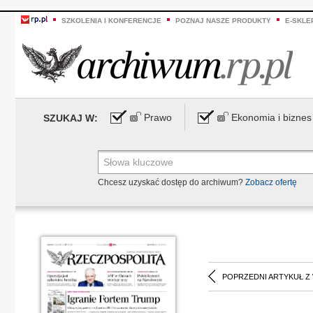
SZKOLENIA I KONFERENCJE
POZNAJ NASZE PRODUKTY
E-SKLE
Prawo
Ekonomia i biznes
SZUKAJ W:
Chcesz uzyskać dostęp do archiwum?
Zobacz ofertę
POPRZEDNI ARTYKUŁ Z