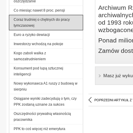
oszczędzanie
Archiwum Rz
Co miesiąc nawet 8 proc. pensji
archiwalnyc
Coraz trudniej o chętnych do pracy
od 1993 roku
tymczasowej
wzbogacone
Euro a ryzyko dewiacji
Ponad milio
Inwestorzy wchodzą na pokoje
Zamów dostę
Kogo zaboli walka z
samozatrudnieniem
Konsument pod lupą sztucznej
inteligencji
Masz już wyku
Nowy wykonawca A1 ruszy z budową w
sierpniu
Osiągane wyniki zadecydują o tym, czy
POPRZEDNI ARTYKUŁ Z
PPK zostaną uznane za sukces
Oszczędności prywatną własnością
pracownika
PPK to coś więcej niż emerytura