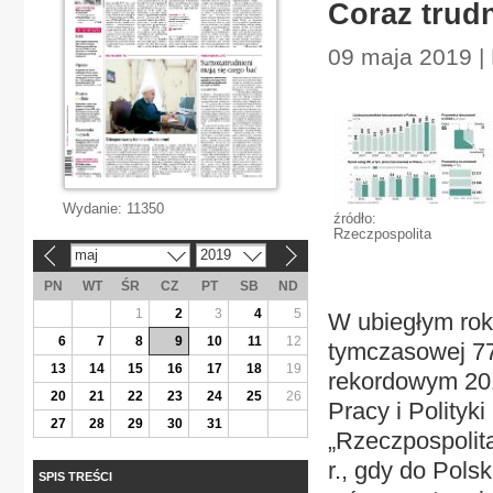
Coraz trud
09 maja 2019 |
Wydanie:
11350
źródło:
Rzeczpospolita
maj
2019
«
»
PN
WT
ŚR
CZ
PT
SB
ND
1
2
3
4
5
W ubiegłym rok
6
7
8
9
10
11
12
tymczasowej 776
13
14
15
16
17
18
19
rekordowym 201
20
21
22
23
24
25
26
Pracy i Polityk
27
28
29
30
31
„Rzeczpospolit
r., gdy do Pols
SPIS TREŚCI