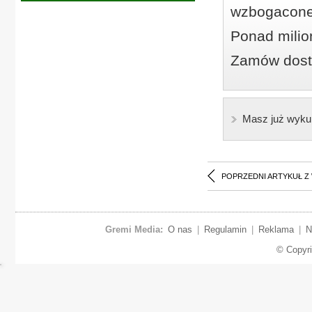
wzbogacone
Ponad milio
Zamów dostę
Masz już wyku
POPRZEDNI ARTYKUŁ Z
Gremi Media:
O nas
|
Regulamin
|
Reklama
|
N
© Copyr