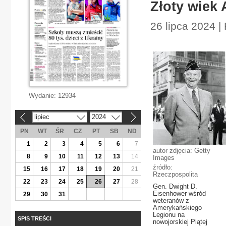
Złoty wiek 
26 lipca 2024 |
Wydanie:
12934
lipiec
2024
«
»
PN
WT
ŚR
CZ
PT
SB
ND
1
2
3
4
5
6
7
autor zdjęcia: Getty
8
9
10
11
12
13
14
Images
źródło:
15
16
17
18
19
20
21
Rzeczpospolita
22
23
24
25
26
27
28
Gen. Dwight D.
Eisenhower wśród
29
30
31
weteranów z
Amerykańskiego
Legionu na
SPIS TREŚCI
nowojorskiej Piątej