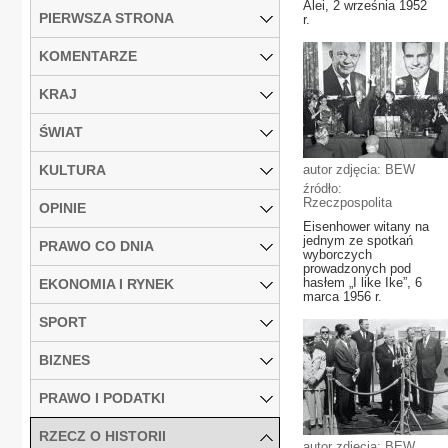
Alei, 2 września 1952
PIERWSZA STRONA
r.
KOMENTARZE
KRAJ
ŚWIAT
KULTURA
autor zdjęcia: BEW
źródło:
Rzeczpospolita
OPINIE
Eisenhower witany na
jednym ze spotkań
PRAWO CO DNIA
wyborczych
prowadzonych pod
hasłem „I like Ike”, 6
EKONOMIA I RYNEK
marca 1956 r.
SPORT
BIZNES
PRAWO I PODATKI
RZECZ O HISTORII
autor zdjęcia: BEW