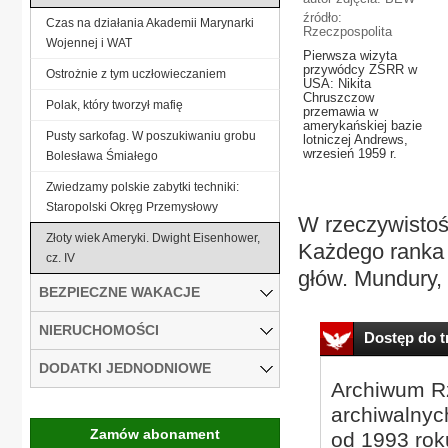
źródło:
Czas na działania Akademii Marynarki
Rzeczpospolita
Wojennej i WAT
Pierwsza wizyta
przywódcy ZSRR w
Ostrożnie z tym uczłowieczaniem
USA: Nikita
Chruszczow
Polak, który tworzył mafię
przemawia w
amerykańskiej bazie
Pusty sarkofag. W poszukiwaniu grobu
lotniczej Andrews,
wrzesień 1959 r.
Bolesława Śmiałego
Zwiedzamy polskie zabytki techniki:
Staropolski Okręg Przemysłowy
W rzeczywistoś
Złoty wiek Ameryki. Dwight Eisenhower,
Każdego ranka 
cz. IV
głów. Mundury, 
BEZPIECZNE WAKACJE
NIERUCHOMOŚCI
Dostęp do tr
DODATKI JEDNODNIOWE
Archiwum Rz
archiwalnyc
Zamów abonament
od 1993 roku