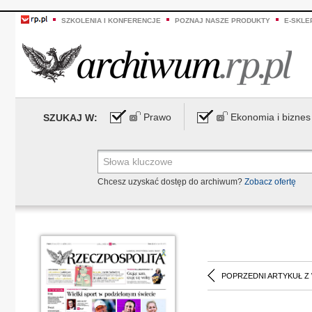
SZKOLENIA I KONFERENCJE
POZNAJ NASZE PRODUKTY
E-SKLE
Prawo
Ekonomia i biznes
SZUKAJ W:
Chcesz uzyskać dostęp do archiwum?
Zobacz ofertę
POPRZEDNI ARTYKUŁ Z