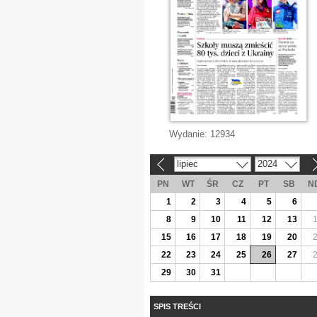
Wydanie:
12934
lipiec
2024
«
»
PN
WT
ŚR
CZ
PT
SB
N
1
2
3
4
5
6
8
9
10
11
12
13
15
16
17
18
19
20
22
23
24
25
26
27
29
30
31
SPIS TREŚCI