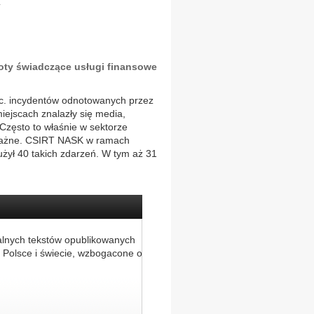
y
oty świadczące usługi finansowe
roc. incydentów odnotowanych przez
iejscach znalazły się media,
 Często to właśnie w sektorze
oważne. CSIRT NASK w ramach
żył 40 takich zdarzeń. W tym aż 31
alnych tekstów opublikowanych
 Polsce i świecie, wzbogacone o