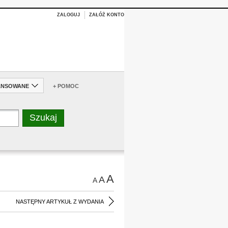
ZALOGUJ
ZAŁÓŻ KONTO
ANSOWANE
+ POMOC
A
A
A
NASTĘPNY ARTYKUŁ Z WYDANIA