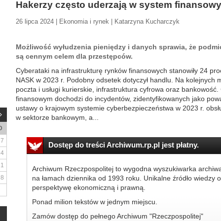
Hakerzy często uderzają w system finansow
26 lipca 2024 | Ekonomia i rynek | Katarzyna Kucharczyk
Możliwość wyłudzenia pieniędzy i danych sprawia, że podmi
są cennym celem dla przestępców.
Cyberataki na infrastrukturę rynków finansowych stanowiły 24 p
NASK w 2023 r. Podobny odsetek dotyczył handlu. Na kolejnych m
poczta i usługi kurierskie, infrastruktura cyfrowa oraz bankowość.
finansowym dochodzi do incydentów, zidentyfikowanych jako p
ustawy o krajowym systemie cyberbezpieczeństwa w 2023 r. obsłu
w sektorze bankowym, a...
D
7
Dostęp do treści Archiwum.rp.pl jest płatny.
14
21
Archiwum Rzeczpospolitej to wygodna wyszukiwarka archiw
28
na łamach dziennika od 1993 roku. Unikalne źródło wiedzy o
perspektywę ekonomiczną i prawną.
Ponad milion tekstów w jednym miejscu.
Zamów dostęp do pełnego Archiwum "Rzeczpospolitej"