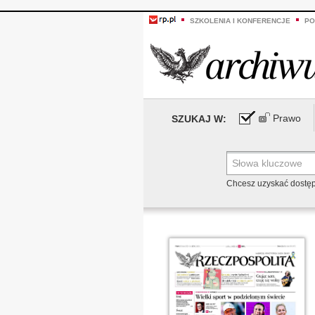
SZKOLENIA I KONFERENCJE
PO
Prawo
SZUKAJ W:
Chcesz uzyskać dostę