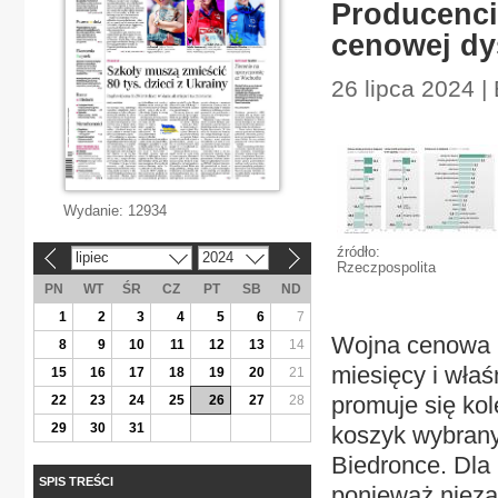
Producenci
cenowej d
26 lipca 2024 |
Wydanie:
12934
źródło:
lipiec
2024
«
»
Rzeczpospolita
PN
WT
ŚR
CZ
PT
SB
ND
1
2
3
4
5
6
7
Wojna cenowa n
8
9
10
11
12
13
14
miesięcy i właś
15
16
17
18
19
20
21
promuje się ko
22
23
24
25
26
27
28
29
30
31
koszyk wybrany
Biedronce. Dla 
SPIS TREŚCI
ponieważ nieza