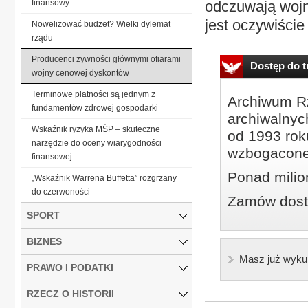
finansowy
odczuwają wojn
jest oczywiście
Nowelizować budżet? Wielki dylemat
rządu
Producenci żywności głównymi ofiarami
Dostęp do tr
wojny cenowej dyskontów
Terminowe płatności są jednym z
Archiwum Rz
fundamentów zdrowej gospodarki
archiwalnyc
Wskaźnik ryzyka MŚP – skuteczne
od 1993 roku
narzędzie do oceny wiarygodności
wzbogacone
finansowej
Ponad milio
„Wskaźnik Warrena Buffetta” rozgrzany
do czerwoności
Zamów dostę
SPORT
BIZNES
Masz już wyku
PRAWO I PODATKI
RZECZ O HISTORII