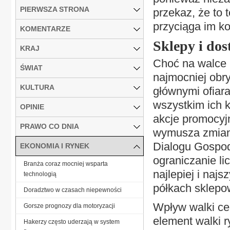
PIERWSZA STRONA
przekaz, że to 
przyciąga im ko
KOMENTARZE
Sklepy i dos
KRAJ
Choć na walce 
ŚWIAT
najmocniej obry
KULTURA
głównymi ofiar
wszystkim ich 
OPINIE
akcje promocyjn
PRAWO CO DNIA
wymusza zmianę
Dialogu Gospod
EKONOMIA I RYNEK
ograniczanie li
Branża coraz mocniej wsparta
najlepiej i najs
technologią
półkach sklepo
Doradztwo w czasach niepewności
Wpływ walki ce
Gorsze prognozy dla motoryzacji
element walki 
Hakerzy często uderzają w system