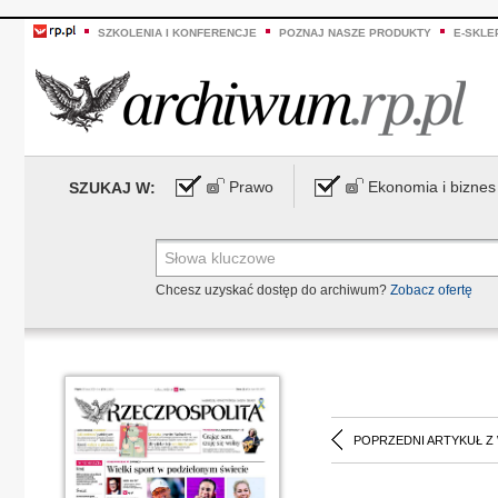
SZKOLENIA I KONFERENCJE
POZNAJ NASZE PRODUKTY
E-SKLE
Prawo
Ekonomia i biznes
SZUKAJ W:
Chcesz uzyskać dostęp do archiwum?
Zobacz ofertę
POPRZEDNI ARTYKUŁ Z