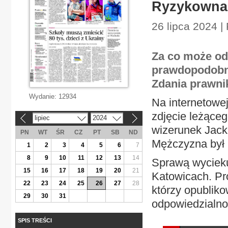
Ryzykowna 
26 lipca 2024 |
Za co może odp
prawdopodobni
Zdania prawnik
Wydanie:
12934
Na internetowej
zdjęcie leżące
lipiec
2024
«
»
wizerunek Jack
PN
WT
ŚR
CZ
PT
SB
ND
Mężczyzna był p
1
2
3
4
5
6
7
8
9
10
11
12
13
14
Sprawą wycieku
15
16
17
18
19
20
21
Katowicach. Pr
22
23
24
25
26
27
28
którzy opubliko
29
30
31
odpowiedzialnoś
SPIS TREŚCI