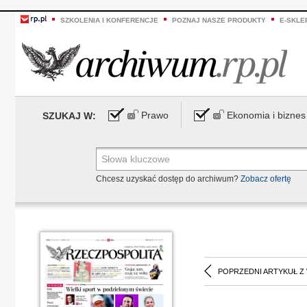
SZKOLENIA I KONFERENCJE
POZNAJ NASZE PRODUKTY
E-SKLE
Prawo
Ekonomia i biznes
SZUKAJ W:
Chcesz uzyskać dostęp do archiwum?
Zobacz ofertę
POPRZEDNI ARTYKUŁ Z