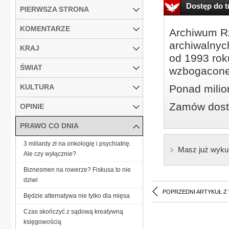
Dostęp do tr
PIERWSZA STRONA
KOMENTARZE
Archiwum Rz
archiwalnyc
KRAJ
od 1993 roku
ŚWIAT
wzbogacone
KULTURA
Ponad milio
Zamów dostę
OPINIE
PRAWO CO DNIA
3 miliardy zł na onkologię i psychiatrię.
Masz już wyku
Ale czy wyłącznie?
Biznesmen na rowerze? Fiskusa to nie
dziwi
POPRZEDNI ARTYKUŁ Z
Będzie alternatywa nie tylko dla mięsa
Czas skończyć z sądową kreatywną
księgowością