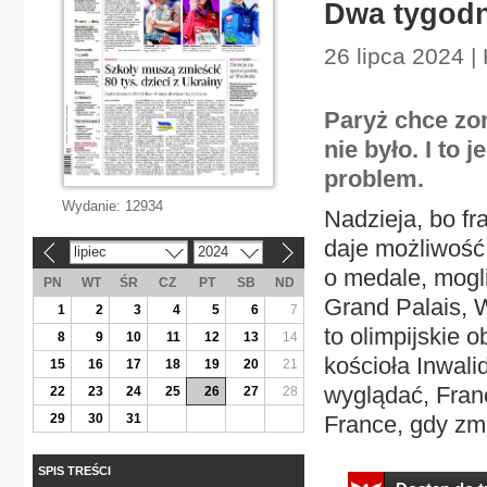
Dwa tygodn
26 lipca 2024 |
Paryż chce zo
nie było. I to 
problem.
Wydanie:
12934
Nadzieja, bo fr
daje możliwość, 
lipiec
2024
«
»
o medale, mogli
PN
WT
ŚR
CZ
PT
SB
ND
Grand Palais, 
1
2
3
4
5
6
7
to olimpijskie 
8
9
10
11
12
13
14
kościoła Inwali
15
16
17
18
19
20
21
wyglądać, Fran
22
23
24
25
26
27
28
29
30
31
France, gdy zma
SPIS TREŚCI