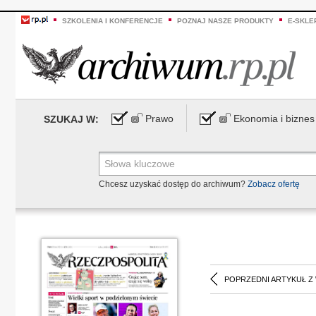
SZKOLENIA I KONFERENCJE
POZNAJ NASZE PRODUKTY
E-SKLE
Prawo
Ekonomia i biznes
SZUKAJ W:
Chcesz uzyskać dostęp do archiwum?
Zobacz ofertę
POPRZEDNI ARTYKUŁ Z