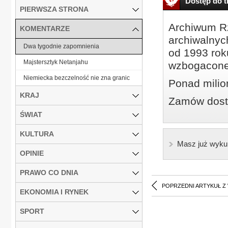
Dostęp do tr
PIERWSZA STRONA
Archiwum Rz
KOMENTARZE
archiwalnyc
Dwa tygodnie zapomnienia
od 1993 roku
Majstersztyk Netanjahu
wzbogacone
Niemiecka bezczelność nie zna granic
Ponad milio
KRAJ
Zamów dostę
ŚWIAT
KULTURA
Masz już wyku
OPINIE
PRAWO CO DNIA
POPRZEDNI ARTYKUŁ Z
EKONOMIA I RYNEK
SPORT