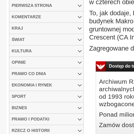
w czterech obie
PIERWSZA STRONA
To, jak dodaje,
KOMENTARZE
budynek Makro 
gruntownej mod
KRAJ
Crescent (CA I
ŚWIAT
Zagregowane da
KULTURA
OPINIE
Dostęp do tr
PRAWO CO DNIA
Archiwum Rz
EKONOMIA I RYNEK
archiwalnyc
od 1993 roku
SPORT
wzbogacone
BIZNES
Ponad milio
PRAWO I PODATKI
Zamów dostę
RZECZ O HISTORII