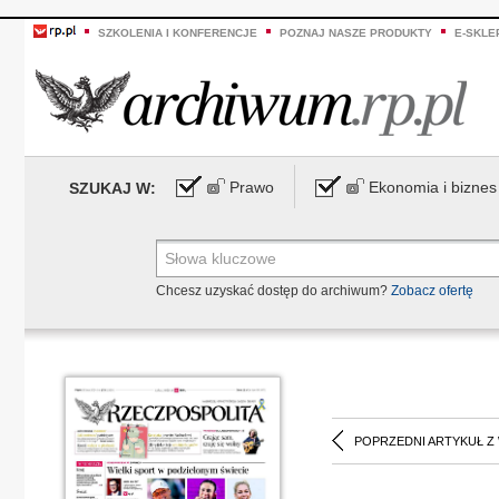
SZKOLENIA I KONFERENCJE
POZNAJ NASZE PRODUKTY
E-SKLE
Prawo
Ekonomia i biznes
SZUKAJ W:
Chcesz uzyskać dostęp do archiwum?
Zobacz ofertę
POPRZEDNI ARTYKUŁ Z