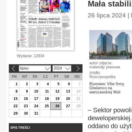
Mała stabil
26 lipca 2024 
Wydanie:
12934
autor zdjęcia:
materiały prasowe
lipiec
2024
«
»
źródło:
PN
WT
ŚR
CZ
PT
SB
ND
Rzeczpospolita
Biurowiec Vibe firmy
1
2
3
4
5
6
7
Ghelamco na
8
9
10
11
12
13
14
warszawskiej Woli
15
16
17
18
19
20
21
22
23
24
25
26
27
28
– Sektor powol
29
30
31
deweloperskiej.
oddano do użytk
SPIS TREŚCI