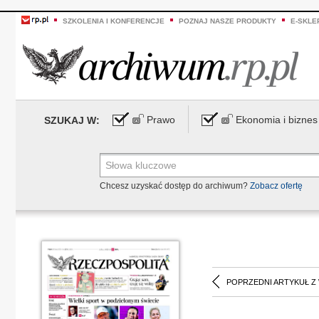
SZKOLENIA I KONFERENCJE
POZNAJ NASZE PRODUKTY
E-SKLE
Prawo
Ekonomia i biznes
SZUKAJ W:
Chcesz uzyskać dostęp do archiwum?
Zobacz ofertę
POPRZEDNI ARTYKUŁ Z