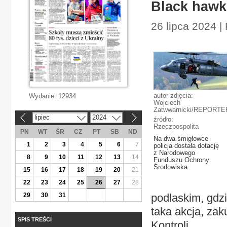
Black hawk
26 lipca 2024 | 
autor zdjęcia:
Wydanie:
12934
Wojciech
Zatwwarnicki/REPORTE
lipiec
2024
«
»
źródło:
Rzeczpospolita
PN
WT
ŚR
CZ
PT
SB
ND
Na dwa śmigłowce
1
2
3
4
5
6
7
policja dostała dotację
z Narodowego
8
9
10
11
12
13
14
Funduszu Ochrony
Środowiska
15
16
17
18
19
20
21
22
23
24
25
26
27
28
29
30
31
podlaskim, gdzi
taka akcja, za
SPIS TREŚCI
Kontroli.