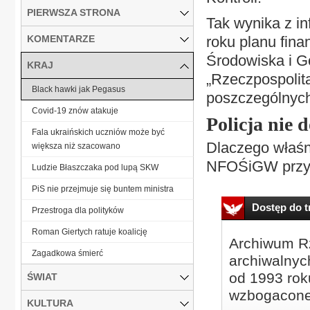
PIERWSZA STRONA
Tak wynika z in
KOMENTARZE
roku planu fi
Środowiska i Go
KRAJ
„Rzeczpospolit
Black hawki jak Pegasus
poszczególnych
Covid-19 znów atakuje
Policja nie 
Fala ukraińskich uczniów może być
Dlaczego właśni
większa niż szacowano
NFOŚiGW przyzna
Ludzie Błaszczaka pod lupą SKW
PiS nie przejmuje się buntem ministra
Dostęp do tr
Przestroga dla polityków
Roman Giertych ratuje koalicję
Archiwum Rz
Zagadkowa śmierć
archiwalnyc
od 1993 roku
ŚWIAT
wzbogacone
KULTURA