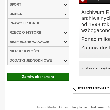
SPORT
Archiwum Rz
BIZNES
archiwalnyc
PRAWO I PODATKI
od 1993 roku
wzbogacone
RZECZ O HISTORII
Ponad milio
BEZPIECZNE WAKACJE
Zamów dostę
NIERUCHOMOŚCI
DODATKI JEDNODNIOWE
Masz już wyku
Zamów abonament
POPRZEDNI ARTYKUŁ Z
Gremi Media:
O nas
|
Regulamin
|
Reklama
|
N