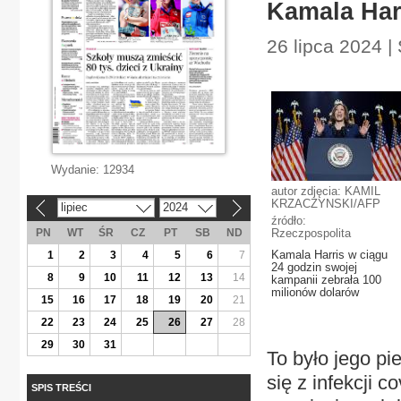
Kamala Har
26 lipca 2024 |
Wydanie:
12934
autor zdjęcia: KAMIL
KRZACZYNSKI/AFP
lipiec
2024
«
»
źródło:
PN
WT
ŚR
CZ
PT
SB
ND
Rzeczpospolita
Kamala Harris w ciągu
1
2
3
4
5
6
7
24 godzin swojej
8
9
10
11
12
13
14
kampanii zebrała 100
milionów dolarów
15
16
17
18
19
20
21
22
23
24
25
26
27
28
29
30
31
To było jego pi
się z infekcji 
SPIS TREŚCI