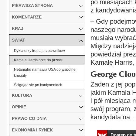
po miesiącach 
PIERWSZA STRONA
z kandydowania 
KOMENTARZE
– Gdy podejmow
naszego narodu
KRAJ
musiała wybrać
ŚWIAT
Między nadzieją
Dyktatorzy tropią przeciwników
powiedział pre
Kamala Harris prze do przodu
Kamalę Harris, 
Netanjahu namawia USA do wspólnej
George Cloo
krucjaty
Żaden z jej po
Ścigając się po kontynentach
jakim Kamala Ha
KULTURA
i pół miesiąca
OPINIE
swój program, z
kandydata na...
PRAWO CO DNIA
EKONOMIA I RYNEK
Dostęp do tr