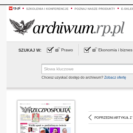
SZKOLENIA I KONFERENCJE
POZNAJ NASZE PRODUKTY
E-SKLE
Prawo
Ekonomia i biznes
SZUKAJ W:
Chcesz uzyskać dostęp do archiwum?
Zobacz ofertę
POPRZEDNI ARTYKUŁ Z