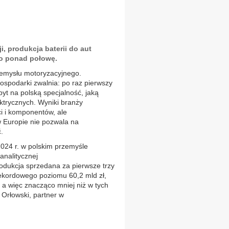
, produkcja baterii do aut
 o ponad połowę.
zemysłu motoryzacyjnego.
spodarki zwalnia: po raz pierwszy
pyt na polską specjalność, jaką
ktrycznych. Wyniki branży
i i komponentów, ale
w Europie nie pozwala na
.
24 r. w polskim przemyśle
analitycznej
odukcja sprzedana za pierwsze trzy
ekordowego poziomu 60,2 mld zł,
, a więc znacząco mniej niż w tych
 Orłowski, partner w