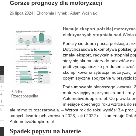
Gorsze prognozy dla motoryzacji
26 lipca 2024 | Ekonomia i rynek | Adam Woźniak
Hamuje eksport polskiej motoryzacji
elektrycznych stopniała nad Wisłą
Kończy się dobra passa polskiego pr
Dotychczasowa lokomotywa polskiej go
zmalał eksport, radykalnie stopniał po
stały się akumulatory do pojazdów ele
podtrzymują jeszcze producenci częśc
skomplikowana sytuacja motoryzacji 
optymistyczne spojrzenie w przyszłość
D
7
Podsumowanie pierwszego kwartału 20
źródło:
motoryzacyjnym przynosi raport firmy 
14
Rzeczpospolita
AutomotiveSuppliers.pl. Co prawda pr
21
miesiące obecnego roku wzrosła do r
28
ale mimo to rozczarowała. – Wzrost rok do roku wyniósł 3,4 proc.
samych kwartałach zarówno 2023, jak i 2022 r. – komentuje Rafał
AutomotiveSuppliers.pl.
Spadek popytu na baterie