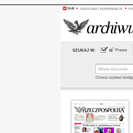
SZKOLENIA I KONFERENCJE
PO
Prawo
SZUKAJ W:
Chcesz uzyskać dostę