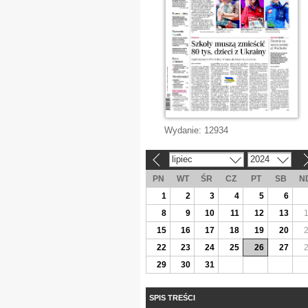
Wydanie:
12934
lipiec
2024
«
»
PN
WT
ŚR
CZ
PT
SB
N
1
2
3
4
5
6
8
9
10
11
12
13
15
16
17
18
19
20
22
23
24
25
26
27
29
30
31
SPIS TREŚCI