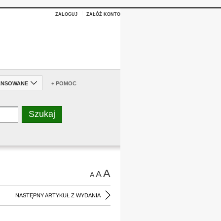
ZALOGUJ
ZAŁÓŻ KONTO
ANSOWANE
+ POMOC
A
A
A
NASTĘPNY ARTYKUŁ Z WYDANIA