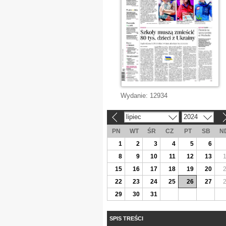
Wydanie:
12934
lipiec
2024
«
»
PN
WT
ŚR
CZ
PT
SB
N
1
2
3
4
5
6
8
9
10
11
12
13
15
16
17
18
19
20
22
23
24
25
26
27
29
30
31
SPIS TREŚCI