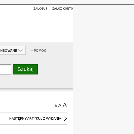
ZALOGUJ
ZAŁÓŻ KONTO
ANSOWANE
+ POMOC
A
A
A
NASTĘPNY ARTYKUŁ Z WYDANIA