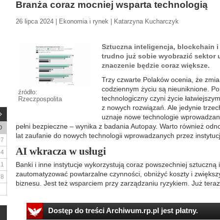
Branża coraz mocniej wsparta technologią
26 lipca 2024 | Ekonomia i rynek | Katarzyna Kucharczyk
Sztuczna inteligencja, blockchain i
trudno już sobie wyobrazić sektor 
znaczenie będzie coraz większe.
Trzy czwarte Polaków ocenia, że zmi
codziennym życiu są nieuniknione. Po
źródło:
technologiczny czyni życie łatwiejszy
Rzeczpospolita
z nowych rozwiązań. Ale jedynie trze
uznaje nowe technologie wprowadzane
pełni bezpieczne – wynika z badania Autopay. Warto również odn
D
lat zaufanie do nowych technologii wprowadzanych przez instytuc
7
AI wkracza w usługi
14
Banki i inne instytucje wykorzystują coraz powszechniej sztuczną 
21
zautomatyzować powtarzalne czynności, obniżyć koszty i zwięk
28
biznesu. Jest też wsparciem przy zarządzaniu ryzykiem. Już teraz 
Dostęp do treści Archiwum.rp.pl jest płatny.