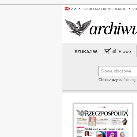
SZKOLENIA I KONFERENCJE
PO
Prawo
SZUKAJ W:
Chcesz uzyskać dostę