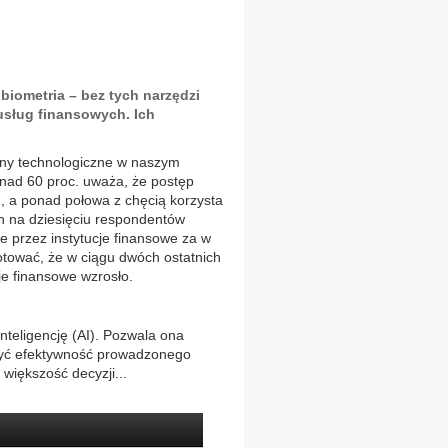
 biometria – bez tych narzędzi
usług finansowych. Ich
any technologiczne w naszym
nad 60 proc. uważa, że postęp
m, a ponad połowa z chęcią korzysta
ch na dziesięciu respondentów
 przez instytucje finansowe za w
otować, że w ciągu dwóch ostatnich
je finansowe wzrosło.
inteligencję (AI). Pozwala ona
szyć efektywność prowadzonego
większość decyzji...