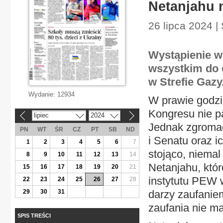
Netanjahu 
26 lipca 2024 |
Wystąpienie w
wszystkim do o
w Strefie Gazy
Wydanie:
12934
W prawie godzi
Kongresu nie pa
lipiec
2024
«
»
Jednak zgromad
PN
WT
ŚR
CZ
PT
SB
ND
i Senatu oraz i
1
2
3
4
5
6
7
stojąco, niemal
8
9
10
11
12
13
14
Netanjahu, któ
15
16
17
18
19
20
21
instytutu PEW 
22
23
24
25
26
27
28
29
30
31
darzy zaufanie
zaufania nie ma
SPIS TREŚCI