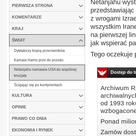
Netanjahu wyst
PIERWSZA STRONA
przedstawiając
KOMENTARZE
z wrogami Izra
wszystkim Irane
KRAJ
na pierwszej lin
ŚWIAT
jak wspierać p
Dyktatorzy tropią przeciwników
Tego oczekuje p
Kamala Harris prze do przodu
Netanjahu namawia USA do wspólnej
Dostęp do tr
krucjaty
Ścigając się po kontynentach
Archiwum Rz
archiwalnyc
KULTURA
od 1993 roku
OPINIE
wzbogacone
PRAWO CO DNIA
Ponad milio
EKONOMIA I RYNEK
Zamów dostę