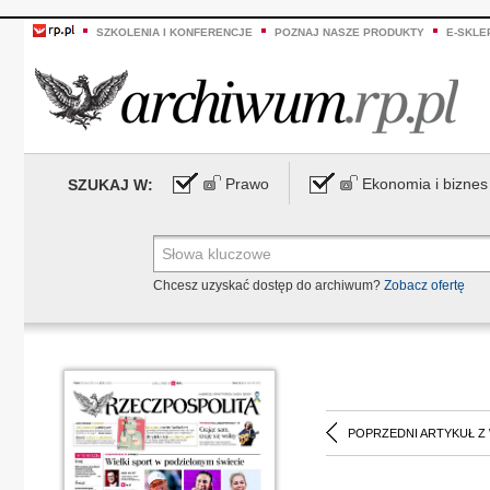
SZKOLENIA I KONFERENCJE
POZNAJ NASZE PRODUKTY
E-SKLE
Prawo
Ekonomia i biznes
SZUKAJ W:
Chcesz uzyskać dostęp do archiwum?
Zobacz ofertę
POPRZEDNI ARTYKUŁ Z