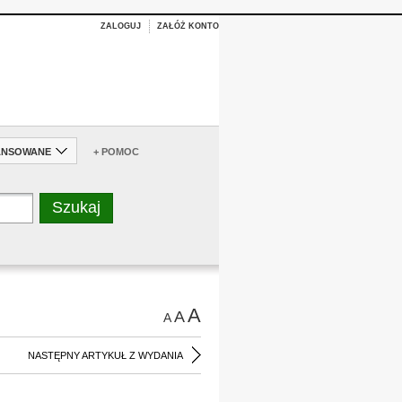
ZALOGUJ
ZAŁÓŻ KONTO
ANSOWANE
+ POMOC
A
A
A
NASTĘPNY ARTYKUŁ Z WYDANIA