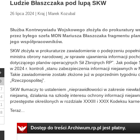
Ludzie Błaszczaka pod lupą SKW
26 lipca 2024 | Kraj | Marek Kozubal
Służba Kontrwywiadu Wojskowego złożyła do prokuratury wn
przez byłego szefa MON Mariusza Błaszczaka fragmentu planu
jego współpracowników.
SKW złożyła w prokuraturze zawiadomienie o podejrzeniu popełni
ministra obrony narodowej „w sprawie ujawnienia informacji po
dotyczącego planów operacyjnych Sił Zbrojnych RP”. Jak podaje 
w 2024 r. kontroli „stanu zabezpieczenia informacji niejawnych w
Takie zawiadomienie zostało złożone już w poprzednim tygodniu 
„Rzeczpospolitej”.
D
7
SKW tłumaczy to ustaleniem „nieprawidłowości w zakresie niewła
niejawną, działania na szkodę interesu ochrony informacji nieja
14
przestępstw określonych w rozdziale XXXIII i XXIX Kodeksu karne
21
Teraz...
28
Dostęp do treści Archiwum.rp.pl jest płatny.