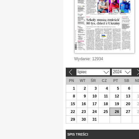
Wydanie:
12934
lipiec
2024
«
»
PN
WT
ŚR
CZ
PT
SB
N
1
2
3
4
5
6
8
9
10
11
12
13
15
16
17
18
19
20
22
23
24
25
26
27
29
30
31
SPIS TREŚCI