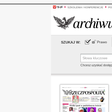
SZKOLENIA I KONFERENCJE
PO
Prawo
SZUKAJ W:
Chcesz uzyskać dostę