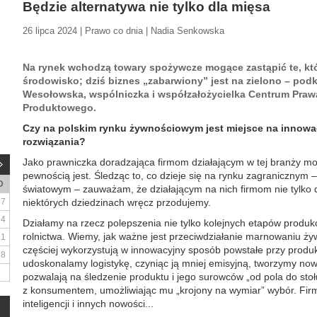
Będzie alternatywa nie tylko dla mięsa
26 lipca 2024 | Prawo co dnia | Nadia Senkowska
Na rynek wchodzą towary spożywcze mogące zastąpić te, kt
środowisko; dziś biznes „zabarwiony” jest na zielono – pod
Wesołowska, wspólniczka i współzałożycielka Centrum Pra
Produktowego.
Czy na polskim rynku żywnościowym jest miejsce na innowac
rozwiązania?
Jako prawniczka doradzająca firmom działającym w tej branży mo
pewnością jest. Śledząc to, co dzieje się na rynku zagranicznym –
D
światowym – zauważam, że działającym na nich firmom nie tylko 
7
niektórych dziedzinach wręcz przodujemy.
14
Działamy na rzecz polepszenia nie tylko kolejnych etapów produkcj
rolnictwa. Wiemy, jak ważne jest przeciwdziałanie marnowaniu żyw
21
częściej wykorzystują w innowacyjny sposób powstałe przy produk
28
udoskonalamy logistykę, czyniąc ją mniej emisyjną, tworzymy now
pozwalają na śledzenie produktu i jego surowców „od pola do sto
z konsumentem, umożliwiając mu „krojony na wymiar” wybór. Firmy
inteligencji i innych nowości...