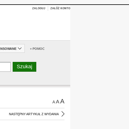
ZALOGUJ
ZAŁÓŻ KONTO
ANSOWANE
+ POMOC
A
A
A
NASTĘPNY ARTYKUŁ Z WYDANIA