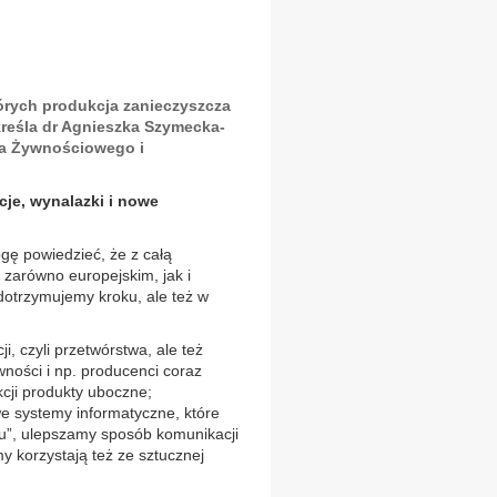
órych produkcja zanieczyszcza
kreśla dr Agnieszka Szymecka-
wa Żywnościowego i
je, wynalazki i nowe
gę powiedzieć, że z całą
 zarówno europejskim, jak i
dotrzymujemy kroku, ale też w
i, czyli przetwórstwa, ale też
ności i np. producenci coraz
cji produkty uboczne;
e systemy informatyczne, które
łu”, ulepszamy sposób komunikacji
 korzystają też ze sztucznej