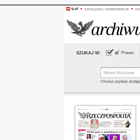
SZKOLENIA I KONFERENCJE
PO
Prawo
SZUKAJ W:
Chcesz uzyskać dostę