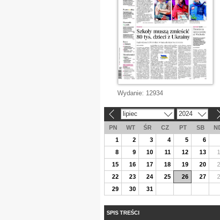
Wydanie:
12934
lipiec
2024
«
»
PN
WT
ŚR
CZ
PT
SB
N
1
2
3
4
5
6
8
9
10
11
12
13
15
16
17
18
19
20
22
23
24
25
26
27
29
30
31
SPIS TREŚCI