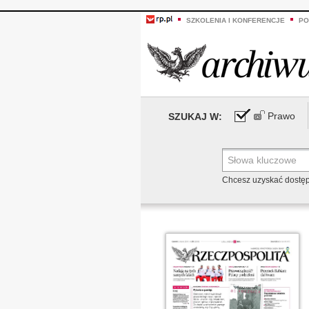
SZKOLENIA I KONFERENCJE
PO
Prawo
SZUKAJ W:
Chcesz uzyskać dostę