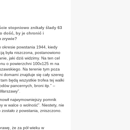
ie stopniowo znikały ślady 63
 dość, by je chronić i
 zrywie?
w okresie powstania 1944, kiedy
ją była niszczona, postanowiono
ie, jaki dziś widzimy. Na ten cel
enu o powierzchni 100x125 m na
szawskiego. Na terenie tym poza
i domami znajduje się cały szereg
am będą wszystkie trofea tej walki
dów pancernych, broni itp.” –
 Warszawy”.
anowił najwymowniejszy pomnik
y w walce o wolność”. Niestety, nie
co zostało z powstania, zniszczono.
rawę, że za pół wieku w