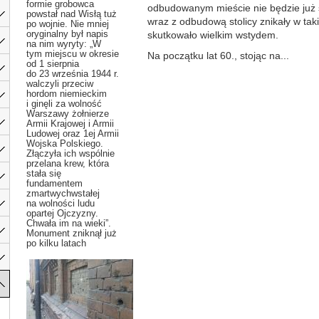
formie grobowca
odbudowanym mieście nie będzie już śl
powstał nad Wisłą tuż
wraz z odbudową stolicy znikały w tak
po wojnie. Nie mniej
oryginalny był napis
skutkowało wielkim wstydem.
na nim wyryty: „W
tym miejscu w okresie
Na początku lat 60., stojąc na...
od 1 sierpnia
do 23 września 1944 r.
walczyli przeciw
hordom niemieckim
i ginęli za wolność
Warszawy żołnierze
Armii Krajowej i Armii
Ludowej oraz 1ej Armii
Wojska Polskiego.
Złączyła ich wspólnie
przelana krew, która
stała się
fundamentem
zmartwychwstałej
na wolności ludu
opartej Ojczyzny.
Chwała im na wieki”.
Monument zniknął już
po kilku latach