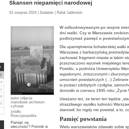
Skansen niepamięci narodowej
01 sierpnia 2024 | Dodatek | Rafał Jabłoński
W odbudowywanym po wojnie mieśc
dni walki. Czy w Warszawie zrobiono
podtrzymać pamięć o powstańczym
Dla upamiętnienia bohaterskiej walki 
Warszawa z barbarzyńską premedytac
zachować fragment miasta w takim stan
przeznaczono wycinek miejskiego ter
Powiślu, u podnóża Uniwersytetu War
wypalonymi, zniszczonymi i zburzonym
D
umocnień powstańczych (...) Zebrane t
4
w postaci zdobytych czołgów, samocho
11
donosiło w czerwcu 1945 roku „Życie
18
autor zdjęcia:
Uważano też, że teren ten będzie „st
marodowe archiwum
25
straszliwego wysiłku ludności Warszaw
cyfrowe
stanowił, bo nigdy nie powstał, a to, 
źródło:
Rzeczpospolita
Pamięć powstania
Pamięć na
wieczność? Pomnik w
Wielu warszawiaków zdawało sobie sp