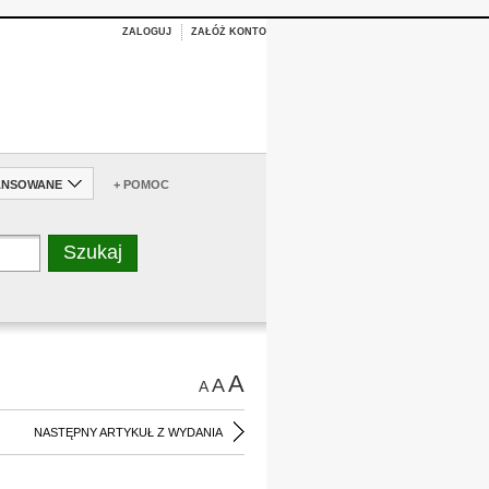
ZALOGUJ
ZAŁÓŻ KONTO
ANSOWANE
+ POMOC
A
A
A
NASTĘPNY ARTYKUŁ Z WYDANIA