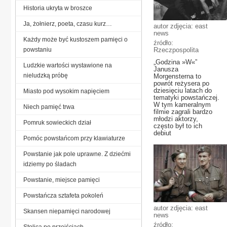
Historia ukryta w broszce
Ja, żołnierz, poeta, czasu kurz…
autor zdjęcia: east
news
Każdy może być kustoszem pamięci o
źródło:
powstaniu
Rzeczpospolita
„Godzina »W«”
Ludzkie wartości wystawione na
Janusza
nieludzką próbę
Morgensterna to
powrót reżysera po
dziesięciu latach do
Miasto pod wysokim napięciem
tematyki powstańczej.
W tym kameralnym
Niech pamięć trwa
filmie zagrali bardzo
młodzi aktorzy,
Pomruk sowieckich dział
często był to ich
debiut
Pomóc powstańcom przy klawiaturze
Powstanie jak pole uprawne. Z dziećmi
idziemy po śladach
Powstanie, miejsce pamięci
Powstańcza sztafeta pokoleń
autor zdjęcia: east
Skansen niepamięci narodowej
news
źródło:
Stolica po przejściach