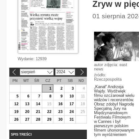
Zryw w pię
01 sierpnia 202
Wydanie:
12939
autor zdjęcia: east
news
sierpień
2024
«
»
źródło:
Rzeczpospolita
PN
WT
ŚR
CZ
PT
SB
ND
„Kanał” Andrzeja
1
2
3
4
Wajdy. Wydźwięk
filmu ozczarował wielu
5
6
7
8
9
10
11
widzów i recenzentów.
12
13
14
15
16
17
18
Obraz zdobył Nagrodę
Specjalną Jury na
19
20
21
22
23
24
25
Międzynarodowym
Festiwalu Filmowym
26
27
28
29
30
31
w Cannes i był
pierwszym polskim
filmem uhonorowanym
tym wyróżnieniem
SPIS TREŚCI