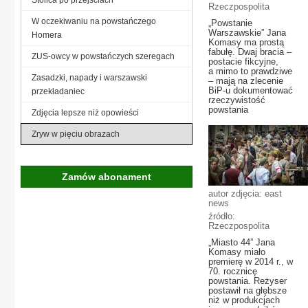
Rzeczpospolita
W oczekiwaniu na powstańczego
„Powstanie
Warszawskie” Jana
Homera
Komasy ma prostą
fabułę. Dwaj bracia –
ZUS-owcy w powstańczych szeregach
postacie fikcyjne,
a mimo to prawdziwe
Zasadzki, napady i warszawski
– mają na zlecenie
BiP-u dokumentować
przekładaniec
rzeczywistość
powstania
Zdjęcia lepsze niż opowieści
Zryw w pięciu obrazach
Zamów abonament
autor zdjęcia: east
news
źródło:
Rzeczpospolita
„Miasto 44” Jana
Komasy miało
premierę w 2014 r., w
70. rocznicę
powstania. Reżyser
postawił na głębsze
niż w produkcjach