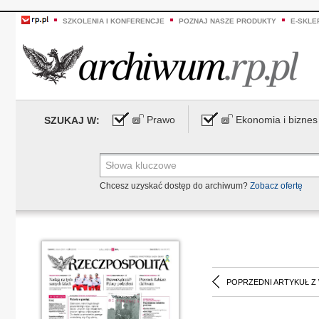
SZKOLENIA I KONFERENCJE
POZNAJ NASZE PRODUKTY
E-SKLE
Prawo
Ekonomia i biznes
SZUKAJ W:
Chcesz uzyskać dostęp do archiwum?
Zobacz ofertę
POPRZEDNI ARTYKUŁ Z