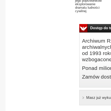
jego poprzedników
eksplorowanie
dramatu ludności
cywilnej
Dostęp do tr
Archiwum Rz
archiwalnyc
od 1993 roku
wzbogacone
Ponad milio
Zamów dostę
Masz już wyku