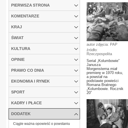
PIERWSZA STRONA
KOMENTARZE
KRAJ
ŚWIAT
autor zdjęcia: PAP
KULTURA
źródło:
Rzeczpospolita
OPINIE
Serial „Kolumbowie”
Janusza
Morgensterna miał
PRAWO CO DNIA
premierę w 1970 roku,
a powstał na
podstawie powieści
EKONOMIA I RYNEK
Romana Bratnego
„Kolumbowie. Rocznik
SPORT
20”
KADRY I PŁACE
DODATEK
Ciągle ważna opowieść o powstaniu