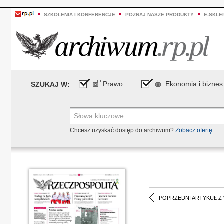
SZKOLENIA I KONFERENCJE
POZNAJ NASZE PRODUKTY
E-SKLE
Prawo
Ekonomia i biznes
SZUKAJ W:
Chcesz uzyskać dostęp do archiwum?
Zobacz ofertę
POPRZEDNI ARTYKUŁ Z