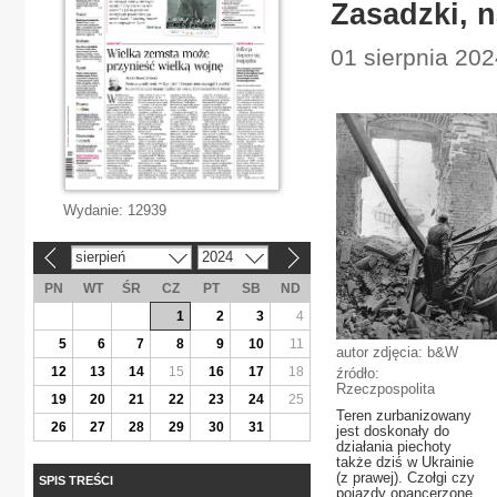
Zasadzki, 
01 sierpnia 202
Wydanie:
12939
sierpień
2024
«
»
PN
WT
ŚR
CZ
PT
SB
ND
1
2
3
4
5
6
7
8
9
10
11
autor zdjęcia: b&W
12
13
14
15
16
17
18
źródło:
Rzeczpospolita
19
20
21
22
23
24
25
Teren zurbanizowany
26
27
28
29
30
31
jest doskonały do
działania piechoty
także dziś w Ukrainie
(z prawej). Czołgi czy
SPIS TREŚCI
pojazdy opancerzone