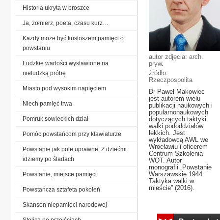
Historia ukryta w broszce
Ja, żołnierz, poeta, czasu kurz…
Każdy może być kustoszem pamięci o
powstaniu
autor zdjęcia: arch.
Ludzkie wartości wystawione na
pryw.
źródło:
nieludzką próbę
Rzeczpospolita
Miasto pod wysokim napięciem
Dr Paweł Makowiec
jest autorem wielu
Niech pamięć trwa
publikacji naukowych i
popularnonaukowych
Pomruk sowieckich dział
dotyczących taktyki
walki pododdziałów
lekkich. Jest
Pomóc powstańcom przy klawiaturze
wykładowcą AWL we
Wrocławiu i oficerem
Powstanie jak pole uprawne. Z dziećmi
Centrum Szkolenia
idziemy po śladach
WOT. Autor
monografii „Powstanie
Warszawskie 1944.
Powstanie, miejsce pamięci
Taktyka walki w
mieście” (2016).
Powstańcza sztafeta pokoleń
Skansen niepamięci narodowej
Stolica po przejściach