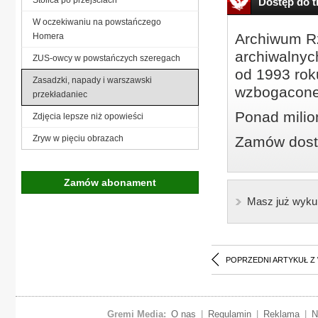
Dostęp do tr
W oczekiwaniu na powstańczego
Archiwum Rz
Homera
archiwalnyc
ZUS-owcy w powstańczych szeregach
od 1993 roku
Zasadzki, napady i warszawski
wzbogacone
przekładaniec
Ponad milio
Zdjęcia lepsze niż opowieści
Zryw w pięciu obrazach
Zamów dostę
Zamów abonament
Masz już wyku
POPRZEDNI ARTYKUŁ Z
Gremi Media:
O nas
|
Regulamin
|
Reklama
|
N