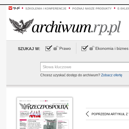
SZKOLENIA I KONFERENCJE
POZNAJ NASZE PRODUKTY
E-SKLE
Prawo
Ekonomia i biznes
SZUKAJ W:
Chcesz uzyskać dostęp do archiwum?
Zobacz ofertę
POPRZEDNI ARTYKUŁ Z