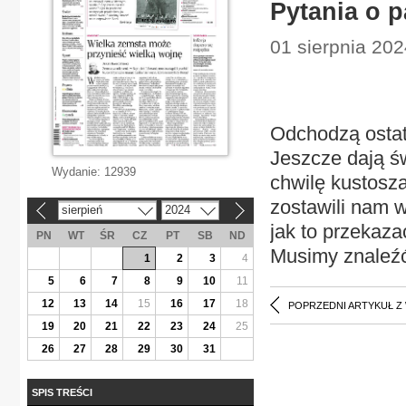
Pytania o 
01 sierpnia 2024
Odchodzą ostat
Jeszcze dają ś
Wydanie:
12939
chwilę kustosz
zostawili nam 
sierpień
2024
«
»
jak to przekaz
PN
WT
ŚR
CZ
PT
SB
ND
Musimy znaleźć
1
2
3
4
5
6
7
8
9
10
11
12
13
14
15
16
17
18
POPRZEDNI ARTYKUŁ Z
19
20
21
22
23
24
25
26
27
28
29
30
31
SPIS TREŚCI