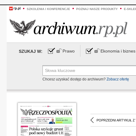
SZKOLENIA I KONFERENCJE
POZNAJ NASZE PRODUKTY
E-SKLE
Prawo
Ekonomia i biznes
SZUKAJ W:
Chcesz uzyskać dostęp do archiwum?
Zobacz ofertę
POPRZEDNI ARTYKUŁ Z