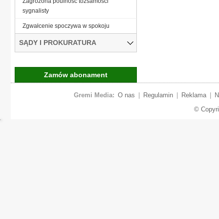
Zagrożona poufność tożsamości
sygnalisty
Zgwałcenie spoczywa w spokoju
SĄDY I PROKURATURA
Zamów abonament
Gremi Media:
O nas
|
Regulamin
|
Reklama
|
N
© Copyr