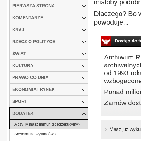
miałoby podobny
PIERWSZA STRONA
Dlaczego? Bo w
KOMENTARZE
powoduje...
KRAJ
Dostęp do tr
RZECZ O POLITYCE
ŚWIAT
Archiwum Rz
archiwalnyc
KULTURA
od 1993 roku
PRAWO CO DNIA
wzbogacone
EKONOMIA I RYNEK
Ponad milio
SPORT
Zamów dostę
DODATEK
A czy Ty masz immunitet egzekucyjny?
Masz już wyku
Adwokat na wywiadówce