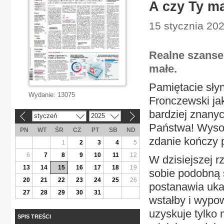
A czy Ty m
15 stycznia 202
Realne szanse
małe.
Pamiętacie słyn
Wydanie:
13075
Fronczewski ja
bardziej znanyc
styczeń
2025
«
»
Państwa! Wysoki
PN
WT
ŚR
CZ
PT
SB
ND
zdanie kończy 
1
2
3
4
5
6
7
8
9
10
11
12
W dzisiejszej r
13
14
15
16
17
18
19
sobie podobną 
20
21
22
23
24
25
26
postanawia uka
27
28
29
30
31
wstałby i wypo
uzyskuje tylko 
SPIS TREŚCI