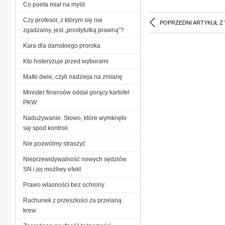
Co poeta miał na myśli
Czy profesor, z którym się nie
POPRZEDNI ARTYKUŁ Z
zgadzamy, jest „prostytutką prawną”?
Kara dla damskiego proroka
Kto histeryzuje przed wyborami
Matki dwie, czyli nadzieja na zmianę
Minister finansów oddał gorący kartofel
PKW
Nadużywanie. Słowo, które wymknęło
się spod kontroli
Nie pozwólmy straszyć
Nieprzewidywalność nowych sędziów
SN i jej możliwy efekt
Prawo własności bez ochrony
Rachunek z przeszłości za przelaną
krew