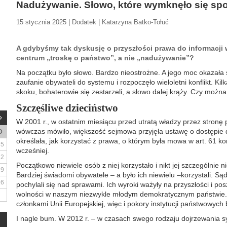
Nadużywanie. Słowo, które wymknęło się spo
15 stycznia 2025 | Dodatek | Katarzyna Batko-Tołuć
A gdybyśmy tak dyskusję o przyszłości prawa do informacji w
centrum „troskę o państwo”, a nie „nadużywanie”?
Na początku było słowo. Bardzo nieostrożne. A jego moc okazała s
zaufanie obywateli do systemu i rozpoczęło wieloletni konflikt. Kil
skoku, bohaterowie się zestarzeli, a słowo dalej krąży. Czy można
Szczęśliwe dzieciństwo
W 2001 r., w ostatnim miesiącu przed utratą władzy przez stronę p
wówczas mówiło, większość sejmowa przyjęła ustawę o dostępie do
D
określała, jak korzystać z prawa, o którym była mowa w art. 61 konst
5
wcześniej.
12
Początkowo niewiele osób z niej korzystało i nikt jej szczególnie 
19
Bardziej świadomi obywatele – a było ich niewielu –korzystali. Są
26
pochylali się nad sprawami. Ich wyroki ważyły na przyszłości i pos
wolności w naszym niezwykle młodym demokratycznym państwie. 
członkami Unii Europejskiej, więc i pokory instytucji państwowych 
I nagle bum. W 2012 r. – w czasach swego rodzaju dojrzewania s