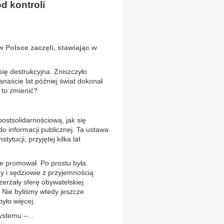
d kontroli
 Polsce zaczęli, stawiając w
ię destrukcyjna. Zniszczyło
kanaście lat później świat dokonał
 to zmienić?
ostsolidarnościową, jak się
 informacji publicznej. Ta ustawa
ytucji, przyjętej kilka lat
nie promował. Po prostu była.
dy i sędziowie z przyjemnością
zerzały sferę obywatelskiej
Nie byliśmy wtedy jeszcze
było więcej.
ystemu –...