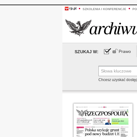
SZKOLENIA I KONFERENCJE
PO
Prawo
SZUKAJ W:
Chcesz uzyskać dostę