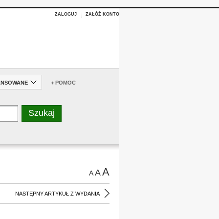
ZALOGUJ
ZAŁÓŻ KONTO
ANSOWANE
+ POMOC
A
A
A
NASTĘPNY ARTYKUŁ Z WYDANIA