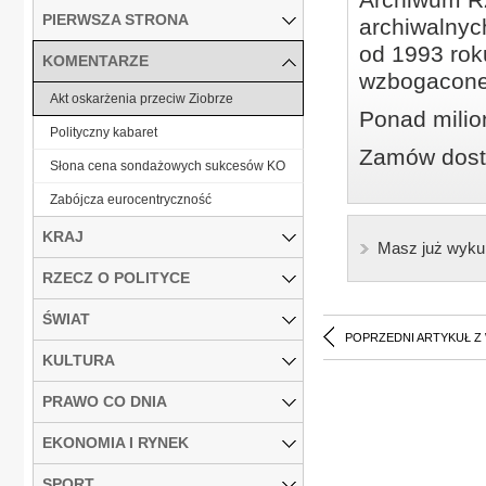
PIERWSZA STRONA
archiwalnyc
od 1993 roku
KOMENTARZE
wzbogacone
Akt oskarżenia przeciw Ziobrze
Ponad milio
Polityczny kabaret
Zamów dostę
Słona cena sondażowych sukcesów KO
Zabójcza eurocentryczność
KRAJ
Masz już wyku
RZECZ O POLITYCE
ŚWIAT
POPRZEDNI ARTYKUŁ Z
KULTURA
PRAWO CO DNIA
EKONOMIA I RYNEK
SPORT