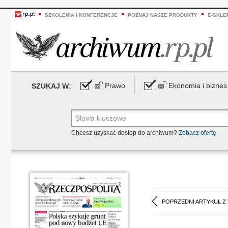
SZKOLENIA I KONFERENCJE
POZNAJ NASZE PRODUKTY
E-SKLE
Prawo
Ekonomia i biznes
SZUKAJ W:
Chcesz uzyskać dostęp do archiwum?
Zobacz ofertę
POPRZEDNI ARTYKUŁ Z