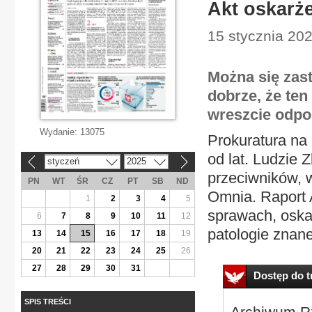
Akt oskarż
15 stycznia 20
Można się zast
dobrze, że ten
wreszcie odpol
Wydanie:
13075
Prokuratura na
od lat. Ludzie 
styczeń
2025
«
»
przeciwników, 
PN
WT
ŚR
CZ
PT
SB
ND
Omnia. Raport 
1
2
3
4
5
sprawach, oska
6
7
8
9
10
11
12
patologie znane 
13
14
15
16
17
18
19
20
21
22
23
24
25
26
27
28
29
30
31
Dostęp do tr
SPIS TREŚCI
Archiwum Rz