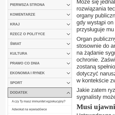
Może się jedna
PIERWSZA STRONA
rozwiązania te
KOMENTARZE
organy publicz
gdy wystąpi on
KRAJ
przysługuje mu
RZECZ O POLITYCE
Organ publiczn
ŚWIAT
stosownie do ar
na żądanie sygn
KULTURA
ochronie. Zaśw
PRAWO CO DNIA
zostaną spełnio
dotyczyć narus
EKONOMIA I RYNEK
w kontekście z
SPORT
Jakie zatem ryz
DODATEK
sygnalisty moż
A czy Ty masz immunitet egzekucyjny?
Musi ujawni
Adwokat na wywiadówce