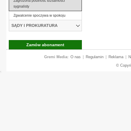
Zagrożona poufność tożsamości
sygnalisty
Zgwałcenie spoczywa w spokoju
SĄDY I PROKURATURA
Zamów abonament
Gremi Media:
O nas
|
Regulamin
|
Reklama
|
N
© Copyr