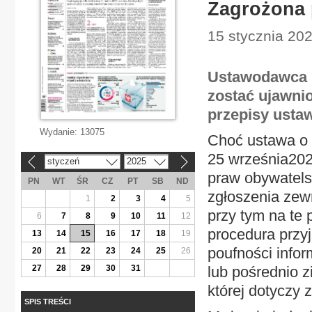
Zagrożona 
15 stycznia 202
Ustawodawca n
zostać ujawn
przepisy ustaw
Wydanie:
13075
Choć ustawa o o
25 września2024
styczeń
2025
«
»
praw obywatelsk
PN
WT
ŚR
CZ
PT
SB
ND
zgłoszenia zew
1
2
3
4
5
przy tym na te
6
7
8
9
10
11
12
procedura przy
13
14
15
16
17
18
19
poufności info
20
21
22
23
24
25
26
27
28
29
30
31
lub pośrednio z
której dotyczy 
SPIS TREŚCI