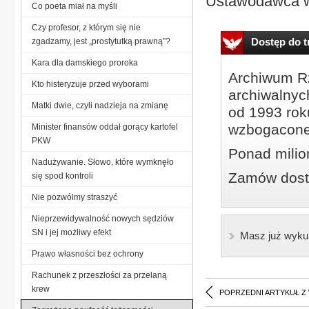
Ustawodawca wp
Co poeta miał na myśli
Czy profesor, z którym się nie
Dostęp do tr
zgadzamy, jest „prostytutką prawną”?
Kara dla damskiego proroka
Archiwum Rz
Kto histeryzuje przed wyborami
archiwalnyc
Matki dwie, czyli nadzieja na zmianę
od 1993 roku
wzbogacone
Minister finansów oddał gorący kartofel
PKW
Ponad milio
Nadużywanie. Słowo, które wymknęło
Zamów dostę
się spod kontroli
Nie pozwólmy straszyć
Nieprzewidywalność nowych sędziów
SN i jej możliwy efekt
Masz już wyku
Prawo własności bez ochrony
Rachunek z przeszłości za przelaną
krew
POPRZEDNI ARTYKUŁ Z