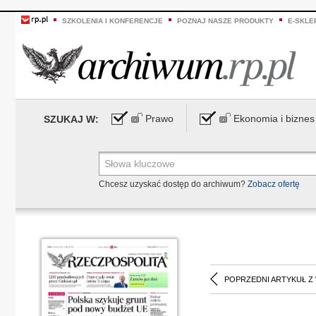
SZKOLENIA I KONFERENCJE
POZNAJ NASZE PRODUKTY
E-SKLE
Prawo
Ekonomia i biznes
SZUKAJ W:
Chcesz uzyskać dostęp do archiwum?
Zobacz ofertę
POPRZEDNI ARTYKUŁ Z