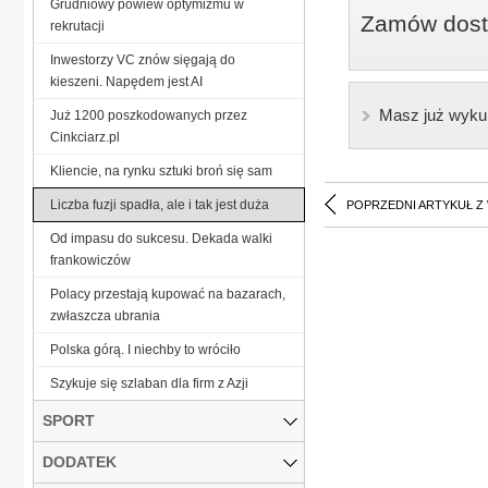
Grudniowy powiew optymizmu w
Zamów dostę
rekrutacji
Inwestorzy VC znów sięgają do
kieszeni. Napędem jest AI
Masz już wyku
Już 1200 poszkodowanych przez
Cinkciarz.pl
Kliencie, na rynku sztuki broń się sam
Liczba fuzji spadła, ale i tak jest duża
POPRZEDNI ARTYKUŁ Z
Od impasu do sukcesu. Dekada walki
frankowiczów
Polacy przestają kupować na bazarach,
zwłaszcza ubrania
Polska górą. I niechby to wróciło
Szykuje się szlaban dla firm z Azji
SPORT
DODATEK