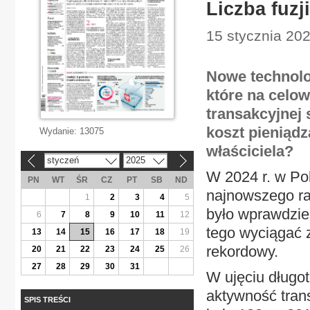
Liczba fuzji
15 stycznia 202
Nowe technolog
które na celo
transakcyjnej 
koszt pieniądz
Wydanie:
13075
właściciela?
styczeń
2025
«
»
W 2024 r. w Pol
PN
WT
ŚR
CZ
PT
SB
ND
najnowszego rap
1
2
3
4
5
było wprawdzie 
6
7
8
9
10
11
12
tego wyciągać 
13
14
15
16
17
18
19
rekordowy.
20
21
22
23
24
25
26
27
28
29
30
31
W ujęciu długo
aktywność trans
SPIS TREŚCI