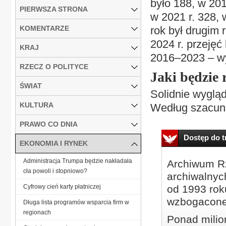
było 188, w 2017
PIERWSZA STRONA
w 2021 r. 328, 
KOMENTARZE
rok był drugim
2024 r. przejęć
KRAJ
2016–2023 – w
RZECZ O POLITYCE
Jaki będzie 
ŚWIAT
Solidnie wygląd
KULTURA
Według szacunk
PRAWO CO DNIA
Dostęp do tr
EKONOMIA I RYNEK
Administracja Trumpa będzie nakładała
Archiwum Rz
cła powoli i stopniowo?
archiwalnyc
Cyfrowy cień karty płatniczej
od 1993 roku
wzbogacone
Długa lista programów wsparcia firm w
regionach
Ponad milio