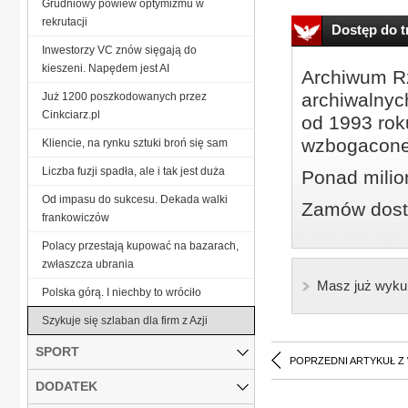
Grudniowy powiew optymizmu w
rekrutacji
Dostęp do tr
Inwestorzy VC znów sięgają do
kieszeni. Napędem jest AI
Archiwum Rz
archiwalnyc
Już 1200 poszkodowanych przez
Cinkciarz.pl
od 1993 roku
wzbogacone
Kliencie, na rynku sztuki broń się sam
Liczba fuzji spadła, ale i tak jest duża
Ponad milio
Od impasu do sukcesu. Dekada walki
Zamów dostę
frankowiczów
Polacy przestają kupować na bazarach,
zwłaszcza ubrania
Masz już wyku
Polska górą. I niechby to wróciło
Szykuje się szlaban dla firm z Azji
SPORT
POPRZEDNI ARTYKUŁ Z
DODATEK