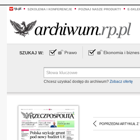
SZKOLENIA I KONFERENCJE
POZNAJ NASZE PRODUKTY
E-SKLE
Prawo
Ekonomia i biznes
SZUKAJ W:
Chcesz uzyskać dostęp do archiwum?
Zobacz ofertę
POPRZEDNI ARTYKUŁ Z