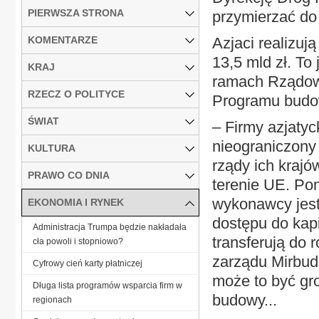
PIERWSZA STRONA
przymierzać do
KOMENTARZE
Azjaci realizuj
13,5 mld zł. To
KRAJ
ramach Rządow
RZECZ O POLITYCE
Programu budo
ŚWIAT
– Firmy azjaty
nieograniczony
KULTURA
rządy ich kraj
PRAWO CO DNIA
terenie UE. Po
wykonawcy jest 
EKONOMIA I RYNEK
dostępu do kapi
Administracja Trumpa będzie nakładała
transferują do 
cła powoli i stopniowo?
zarządu Mirbud
Cyfrowy cień karty płatniczej
może to być gro
Długa lista programów wsparcia firm w
budowy...
regionach