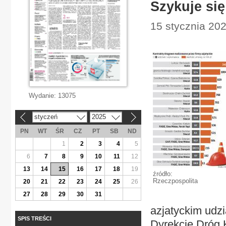
Szykuje się
15 stycznia 20
Wydanie:
13075
styczeń
2025
«
»
PN
WT
ŚR
CZ
PT
SB
ND
1
2
3
4
5
6
7
8
9
10
11
12
13
14
15
16
17
18
19
źródło:
Rzeczpospolita
20
21
22
23
24
25
26
27
28
29
30
31
azjatyckim udz
SPIS TREŚCI
Dyrekcję Dróg 