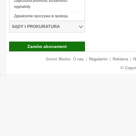
Zagrożona poufność tożsamości
sygnalisty
Zgwałcenie spoczywa w spokoju
SĄDY I PROKURATURA
Zamów abonament
Gremi Media:
O nas
|
Regulamin
|
Reklama
|
N
© Copyr