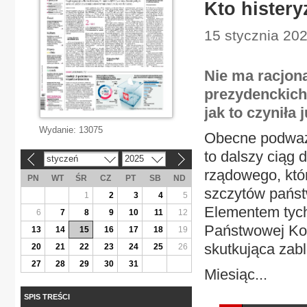
Kto hister
15 stycznia 20
Nie ma racjon
prezydenckich 
jak to czyniła 
Wydanie:
13075
Obecne podważa
to dalszy ciąg 
styczeń
2025
«
»
rządowego, któr
PN
WT
ŚR
CZ
PT
SB
ND
szczytów państ
1
2
3
4
5
Elementem tych
6
7
8
9
10
11
12
Państwowej Kom
13
14
15
16
17
18
19
skutkująca zabl
20
21
22
23
24
25
26
27
28
29
30
31
Miesiąc...
SPIS TREŚCI