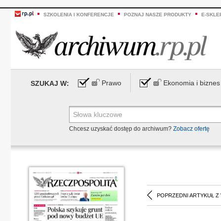
SZKOLENIA I KONFERENCJE
POZNAJ NASZE PRODUKTY
E-SKLE
Prawo
Ekonomia i biznes
SZUKAJ W:
Chcesz uzyskać dostęp do archiwum?
Zobacz ofertę
POPRZEDNI ARTYKUŁ Z