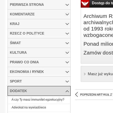
Dostęp do tr
PIERWSZA STRONA
KOMENTARZE
Archiwum Rz
archiwalnyc
KRAJ
od 1993 roku
RZECZ O POLITYCE
wzbogacone
ŚWIAT
Ponad milio
Zamów dostę
KULTURA
PRAWO CO DNIA
EKONOMIA I RYNEK
Masz już wyku
SPORT
DODATEK
POPRZEDNI ARTYKUŁ Z
A czy Ty masz immunitet egzekucyjny?
Adwokat na wywiadówce