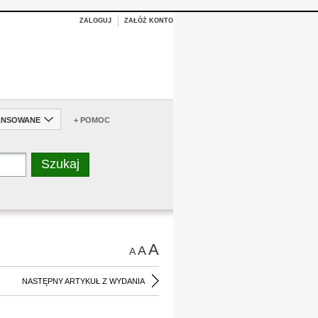
ZALOGUJ
ZAŁÓŻ KONTO
ANSOWANE
+ POMOC
A
A
A
NASTĘPNY ARTYKUŁ Z WYDANIA