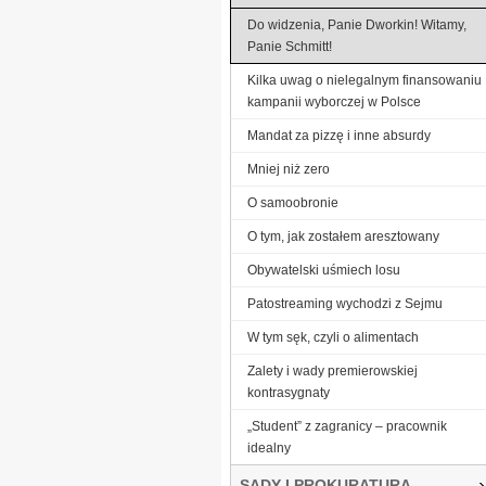
Do widzenia, Panie Dworkin! Witamy,
Panie Schmitt!
Kilka uwag o nielegalnym finansowaniu
kampanii wyborczej w Polsce
Mandat za pizzę i inne absurdy
Mniej niż zero
O samoobronie
O tym, jak zostałem aresztowany
Obywatelski uśmiech losu
Patostreaming wychodzi z Sejmu
W tym sęk, czyli o alimentach
Zalety i wady premierowskiej
kontrasygnaty
„Student” z zagranicy – pracownik
idealny
SĄDY I PROKURATURA