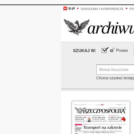
SZKOLENIA I KONFERENCJE
PO
Prawo
SZUKAJ W:
Chcesz uzyskać dostę