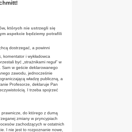
chmitt!
w, których nie ustrzegli się
ym aspekcie będziemy potrafili
chcą dostrzegać, a powinni
k, komentator i wykładowca
zestali być „strażnikami reguł” w
i”. Sam w geście deklarowanego
wanego zawodu, jednocześnie
ograniczającą władzę publiczną, a
Panie Profesorze, deklaruje Pan
eczywistością. I trzeba spojrzeć
 prawnicze, do którego z dumą
strzeganej zmiany w pryncypiach
 procesów zachodzących w ostatnich
ie. I nie jest to rozpoznanie nowe,