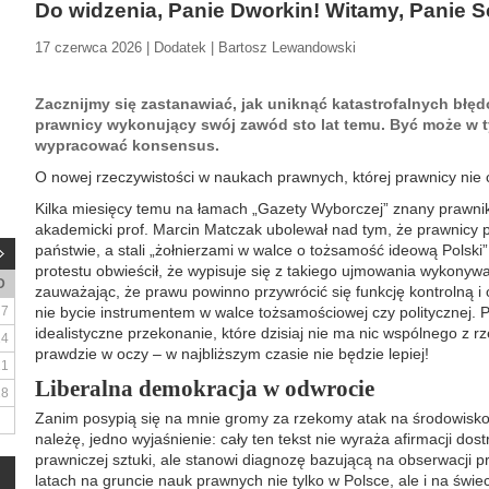
Do widzenia, Panie Dworkin! Witamy, Panie S
17 czerwca 2026 | Dodatek | Bartosz Lewandowski
Zacznijmy się zastanawiać, jak uniknąć katastrofalnych błędó
prawnicy wykonujący swój zawód sto lat temu. Być może w t
wypracować konsensus.
O nowej rzeczywistości w naukach prawnych, której prawnicy nie 
Kilka miesięcy temu na łamach „Gazety Wyborczej” znany prawni
akademicki prof. Marcin Matczak ubolewał nad tym, że prawnicy pr
państwie, a stali „żołnierzami w walce o tożsamość ideową Polsk
protestu obwieścił, że wypisuje się z takiego ujmowania wykony
D
zauważając, że prawu powinno przywrócić się funkcję kontrolną i 
7
nie bycie instrumentem w walce tożsamościowej czy politycznej. 
idealistyczne przekonanie, które dzisiaj nie ma nic wspólnego z rz
14
prawdzie w oczy – w najbliższym czasie nie będzie lepiej!
21
Liberalna demokracja w odwrocie
28
Zanim posypią się na mnie gromy za rzekomy atak na środowisko
należę, jedno wyjaśnienie: cały ten tekst nie wyraża afirmacji do
prawniczej sztuki, ale stanowi diagnozę bazującą na obserwacji
latach na gruncie nauk prawnych nie tylko w Polsce, ale i na świec