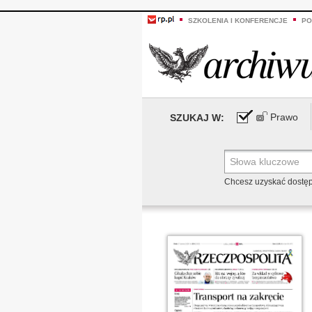
SZKOLENIA I KONFERENCJE
PO
Prawo
SZUKAJ W:
Chcesz uzyskać dostę