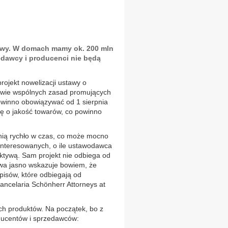
awy. W domach mamy ok. 200 mln
zedawcy i producenci nie będą
ojekt nowelizacji ustawy o
awie wspólnych zasad promujących
owinno obowiązywać od 1 sierpnia
ę o jakość towarów, co powinno
nią rychło w czas, co może mocno
ainteresowanych, o ile ustawodawca
ktywą. Sam projekt nie odbiega od
ywa jasno wskazuje bowiem, że
isów, które odbiegają od
ancelaria Schönherr Attorneys at
ch produktów. Na początek, bo z
oducentów i sprzedawców: