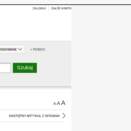
ZALOGUJ
ZAŁÓŻ KONTO
ANSOWANE
+ POMOC
A
A
A
NASTĘPNY ARTYKUŁ Z WYDANIA