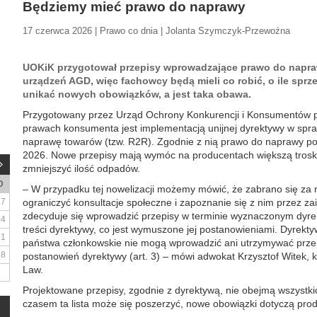
Będziemy mieć prawo do naprawy
17 czerwca 2026 | Prawo co dnia | Jolanta Szymczyk-Przewoźna
UOKiK przygotował przepisy wprowadzające prawo do napr
urządzeń AGD, więc fachowcy będą mieli co robić, o ile spr
unikać nowych obowiązków, a jest taka obawa.
Przygotowany przez Urząd Ochrony Konkurencji i Konsumentów pr
prawach konsumenta jest implementacją unijnej dyrektywy w spr
naprawę towarów (tzw. R2R). Zgodnie z nią prawo do naprawy p
2026. Nowe przepisy mają wymóc na producentach większą trosk
zmniejszyć ilość odpadów.
D
– W przypadku tej nowelizacji możemy mówić, że zabrano się za 
7
ograniczyć konsultacje społeczne i zapoznanie się z nim przez z
zdecyduje się wprowadzić przepisy w terminie wyznaczonym dyre
14
treści dyrektywy, co jest wymuszone jej postanowieniami. Dyrekt
21
państwa członkowskie nie mogą wprowadzić ani utrzymywać przep
28
postanowień dyrektywy (art. 3) – mówi adwokat Krzysztof Witek, k
Law.
Projektowane przepisy, zgodnie z dyrektywą, nie obejmą wszystki
czasem ta lista może się poszerzyć, nowe obowiązki dotyczą pr