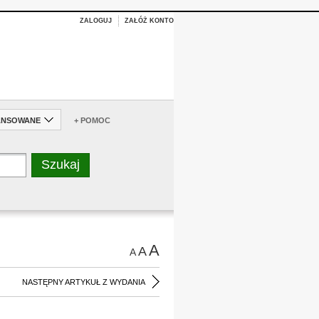
ZALOGUJ
ZAŁÓŻ KONTO
ANSOWANE
+ POMOC
A
A
A
NASTĘPNY ARTYKUŁ Z WYDANIA