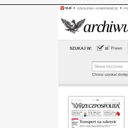
SZKOLENIA I KONFERENCJE
PO
Prawo
SZUKAJ W:
Chcesz uzyskać dostę