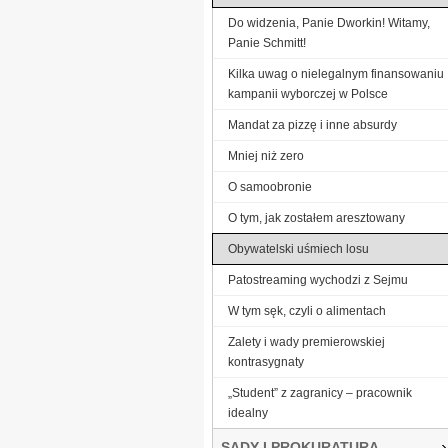
Do widzenia, Panie Dworkin! Witamy,
Panie Schmitt!
Kilka uwag o nielegalnym finansowaniu
kampanii wyborczej w Polsce
Mandat za pizzę i inne absurdy
Mniej niż zero
O samoobronie
O tym, jak zostałem aresztowany
Obywatelski uśmiech losu
Patostreaming wychodzi z Sejmu
W tym sęk, czyli o alimentach
Zalety i wady premierowskiej
kontrasygnaty
„Student” z zagranicy – pracownik
idealny
SĄDY I PROKURATURA