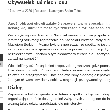
Obywatelski uśmiech losu
17 czerwca 2026 | Dodatek | Katarzyna Batko-Tołuć
Jacyś lobbyści chcieli załatwić sprawę znanymi sposobami,
debatę. Jej skutkiem może być zwiększenie rozliczalności adm
Wydarzyło się coś dziwnego. Nieoczekiwanie organizacje społec
informacji otrzymały zaproszenie do Kancelarii Prezesa Rady Min
Maciejem Berkiem. Można było przypuszczać, że spotkanie jest j
samorządowców w sprawie ograniczenia prawa do informacji. Ty
bezpieczeństwa. Pisałam o tym niedawno w tekście dla Rzeczypo
zajazd na jawność”.
D
Wiedzieliśmy też, że są jakieś propozycje ograniczeń, gdyż pomruk
7
Działalności Pożytku Publicznego. Jednocześnie obecnemu rządo
zależeć na przejrzystości. Choć apelowaliśmy o debatę o lepszych 
14
Jednym słowem, trwaliśmy sobie w stagnacji, przerywanej rytual
21
Dialog
28
Zaproszenie było enigmatyczne: Intencją spotkania będzie dialo
organizacją odnośnie do zagadnień związanych z dostępem do inf
wezmą także udział przedstawiciele ministerstw.