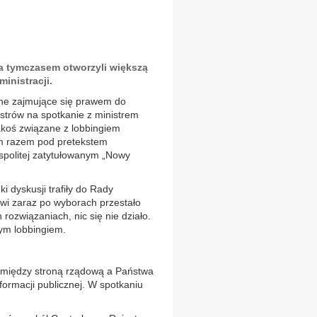
 a tymczasem otworzyli większą
inistracji.
zne zajmujące się prawem do
istrów na spotkanie z ministrem
akoś związane z lobbingiem
m razem pod pretekstem
spolitej zatytułowanym „Nowy
i dyskusji trafiły do Rady
wi zaraz po wyborach przestało
rozwiązaniach, nic się nie działo.
nym lobbingiem.
g między stroną rządową a Państwa
ormacji publicznej. W spotkaniu