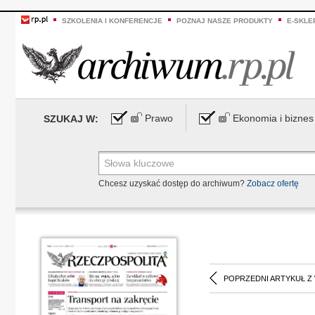
SZKOLENIA I KONFERENCJE
POZNAJ NASZE PRODUKTY
E-SKLE
Prawo
Ekonomia i biznes
SZUKAJ W:
Chcesz uzyskać dostęp do archiwum?
Zobacz ofertę
POPRZEDNI ARTYKUŁ Z