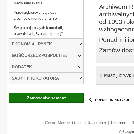
metra mieszkania
Archiwum Rz
Przedsiębiorcy chcą płacy
archiwalnyc
zróżnicowanej regionalnie
od 1993 roku
Święto najlepszych kancelarii,
wzbogacone
prawników i „Rzeczpospolitej”
Ponad milio
EKONOMIA I RYNEK
Zamów dostę
GOŚĆ „RZECZPOSPOLITEJ”
DODATEK
Masz już wyku
SĄDY I PROKURATURA
Zamów abonament
POPRZEDNI ARTYKUŁ Z
Gremi Media:
O nas
|
Regulamin
|
Reklama
|
N
© Copyr