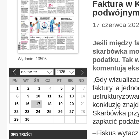
Faktura w K
podwójnym
17 czerwca 202
Jeśli między f
skarbówka może
podatku. Tak w
Wydanie:
13505
komentują eks
czerwiec
2026
«
»
„Gdy wizualiza
PN
WT
ŚR
CZ
PT
SB
ND
faktury, a jedn
1
2
3
4
5
6
7
ustrukturyzowa
8
9
10
11
12
13
14
konkluzję znajd
15
16
17
18
19
20
21
Skarbówka przyp
22
23
24
25
26
27
28
29
30
zapłacić podate
–Fiskus wytacza
SPIS TREŚCI