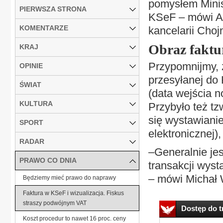
pomysłem Minist
PIERWSZA STRONA
KSeF – mówi Ar
KOMENTARZE
kancelarii Cho
Obraz faktu
KRAJ
Przypomnijmy, ż
OPINIE
przesyłanej do 
ŚWIAT
(data wejścia n
KULTURA
Przybyło też tz
się wystawianie
SPORT
elektronicznej)
RADAR
–Generalnie jes
PRAWO CO DNIA
transakcji wys
– mówi Michał 
Będziemy mieć prawo do naprawy
Faktura w KSeF i wizualizacja. Fiskus
straszy podwójnym VAT
Dostęp do tr
Koszt procedur to nawet 16 proc. ceny