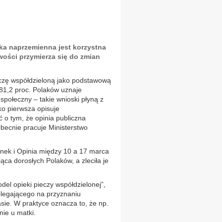
ka naprzemienna jest korzystna
iwości przymierza się do zmian
eczę współdzieloną jako podstawową
 81,2 proc. Polaków uznaje
społeczny – takie wnioski płyną z
ko pierwsza opisuje
 o tym, że opinia publiczna
obecnie pracuje Ministerstwo
nek i Opinia między 10 a 17 marca
ąca dorosłych Polaków, a zleciła je
el opieki pieczy współdzielonej”,
olegającego na przyznaniu
ie. W praktyce oznacza to, że np.
ie u matki.