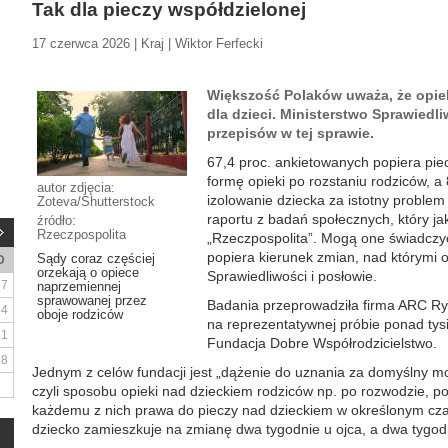
Tak dla pieczy współdzielonej
17 czerwca 2026 | Kraj | Wiktor Ferfecki
Większość Polaków uważa, że opie
dla dzieci. Ministerstwo Sprawiedl
przepisów w tej sprawie.
67,4 proc. ankietowanych popiera pi
formę opieki po rozstaniu rodziców, a
autor zdjęcia:
izolowanie dziecka za istotny problem 
Zoteva/Shutterstock
raportu z badań społecznych, który ja
źródło:
Rzeczpospolita
„Rzeczpospolita”. Mogą one świadczyć
popiera kierunek zmian, nad którymi 
Sądy coraz częściej
D
orzekają o opiece
Sprawiedliwości i posłowie.
7
naprzemiennej
sprawowanej przez
Badania przeprowadziła firma ARC Ry
14
oboje rodziców
na reprezentatywnej próbie ponad tysi
21
Fundacja Dobre Współrodzicielstwo.
28
Jednym z celów fundacji jest „dążenie do uznania za domyślny mod
czyli sposobu opieki nad dzieckiem rodziców np. po rozwodzie, p
każdemu z nich prawa do pieczy nad dzieckiem w określonym czas
dziecko zamieszkuje na zmianę dwa tygodnie u ojca, a dwa tygodn