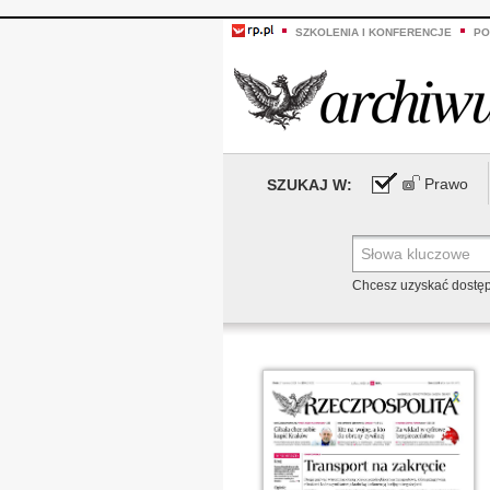
SZKOLENIA I KONFERENCJE
PO
Prawo
SZUKAJ W:
Chcesz uzyskać dostę