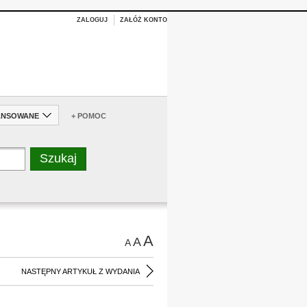
ZALOGUJ
ZAŁÓŻ KONTO
ANSOWANE
+ POMOC
A
A
A
NASTĘPNY ARTYKUŁ Z WYDANIA