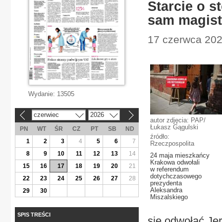
Starcie o s
sam magist
17 czerwca 2026
Wydanie:
13505
czerwiec
2026
«
»
autor zdjęcia: PAP/
Łukasz Gągulski
PN
WT
ŚR
CZ
PT
SB
ND
źródło:
1
2
3
4
5
6
7
Rzeczpospolita
8
9
10
11
12
13
14
24 maja mieszkańcy
Krakowa odwołali
15
16
17
18
19
20
21
w referendum
dotychczasowego
22
23
24
25
26
27
28
prezydenta
Aleksandra
29
30
Miszalskiego
SPIS TREŚCI
się odwołać Jer