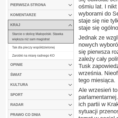
PIERWSZA STRONA
ośmiu lat. I ni
wyborami do Sej
KOMENTARZE
staje się nie t
KRAJ
staje się ogól
Starcie o stolicę Małopolski. Stawka
Jednak ze wzgl
większa niż sam magistrat
nowych wyborów
Tak dla pieczy współdzielonej
się pierwsza ro
Zarobki na miarę radnego KO
zależy cały po
OPINIE
Tusk zapowiedz
września. Nieo
ŚWIAT
tego miesiąca.
KULTURA
Ale wrzesień to
SPORT
parlamentarnej
ich partii w Kr
RADAR
sytuacji przeno
PRAWO CO DNIA