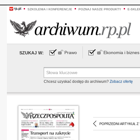
SZKOLENIA I KONFERENCJE
POZNAJ NASZE PRODUKTY
E-SKLE
Prawo
Ekonomia i biznes
SZUKAJ W:
Chcesz uzyskać dostęp do archiwum?
Zobacz ofertę
POPRZEDNI ARTYKUŁ Z