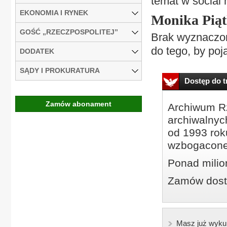
temat w social
EKONOMIA I RYNEK
Monika Piąt
GOŚĆ „RZECZPOSPOLITEJ”
Brak wyznaczon
do tego, by pojaw
DODATEK
SĄDY I PROKURATURA
Dostęp do tr
Zamów abonament
Archiwum Rz
archiwalnyc
od 1993 roku
wzbogacone
Ponad milio
Zamów dostę
Masz już wyku