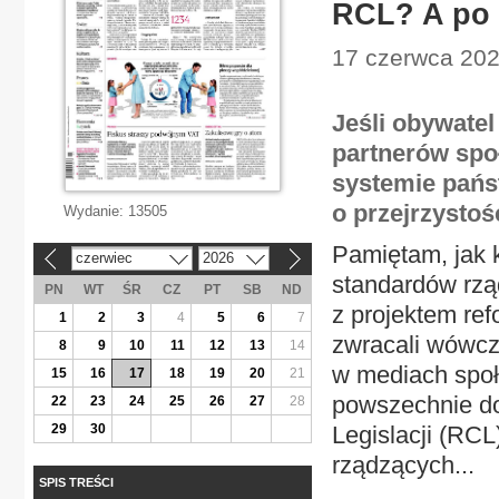
RCL? A po 
17 czerwca 202
Jeśli obywate
partnerów społ
systemie pańs
o przejrzystoś
Wydanie:
13505
Pamiętam, jak 
czerwiec
2026
«
»
standardów rzą
PN
WT
ŚR
CZ
PT
SB
ND
z projektem ref
1
2
3
4
5
6
7
zwracali wówcz
8
9
10
11
12
13
14
w mediach społ
15
16
17
18
19
20
21
powszechnie d
22
23
24
25
26
27
28
29
30
Legislacji (RCL
rządzących...
SPIS TREŚCI