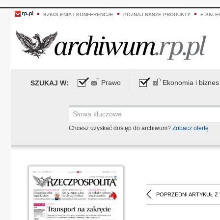
SZKOLENIA I KONFERENCJE
POZNAJ NASZE PRODUKTY
E-SKLE
Prawo
Ekonomia i biznes
SZUKAJ W:
Chcesz uzyskać dostęp do archiwum?
Zobacz ofertę
POPRZEDNI ARTYKUŁ Z