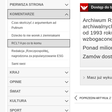
PIERWSZA STRONA
Dostęp do tr
KOMENTARZE
Archiwum Rz
Czas skończyć z argumentum ad
archiwalnyc
Putinum
od 1993 roku
Dziecko to nie worek z ziemniakami
wzbogacone
RCL? A po co to komu
Ponad milio
Redakcja „Rzeczpospolitej„
Zamów dostę
nagrodzona za popularyzowanie ESG
Sami swoi
KRAJ
Masz już wyku
OPINIE
ŚWIAT
POPRZEDNI ARTYKUŁ Z
KULTURA
SPORT