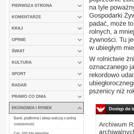
PIERWSZA STRONA
na tyle poważny
Gospodarki Żyw
KOMENTARZE
padać, może to
KRAJ
rolnych, a mnie
żywności. Tu j
OPINIE
w ubiegłym mies
ŚWIAT
W rolnictwie żn
KULTURA
oznaczanego ja
SPORT
rekordowo udan
ubiegłoroczneg
RADAR
pszenicy niż rok
PRAWO CO DNIA
EKONOMIA I RYNEK
Dostęp do tr
Bank, platforma i sklep walczą o jedną
Archiwum Rz
codzienność
archiwalnyc
Cel: 100 mln klientów