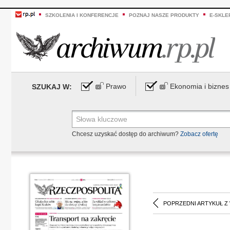
SZKOLENIA I KONFERENCJE
POZNAJ NASZE PRODUKTY
E-SKLE
Prawo
Ekonomia i biznes
SZUKAJ W:
Chcesz uzyskać dostęp do archiwum?
Zobacz ofertę
POPRZEDNI ARTYKUŁ Z