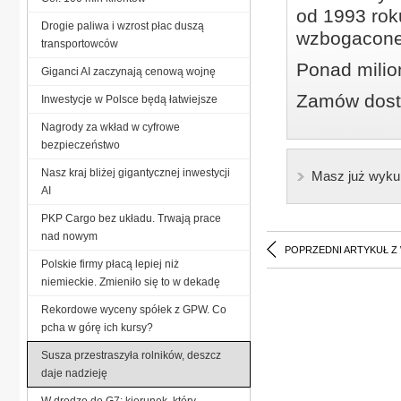
od 1993 roku
Drogie paliwa i wzrost płac duszą
wzbogacone
transportowców
Ponad milio
Giganci AI zaczynają cenową wojnę
Zamów dostę
Inwestycje w Polsce będą łatwiejsze
Nagrody za wkład w cyfrowe
bezpieczeństwo
Nasz kraj bliżej gigantycznej inwestycji
Masz już wyku
AI
PKP Cargo bez układu. Trwają prace
nad nowym
POPRZEDNI ARTYKUŁ Z
Polskie firmy płacą lepiej niż
niemieckie. Zmieniło się to w dekadę
Rekordowe wyceny spółek z GPW. Co
pcha w górę ich kursy?
Susza przestraszyła rolników, deszcz
daje nadzieję
W drodze do G7: kierunek, który