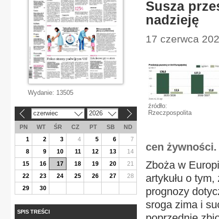
Susza przes
nadzieję
17 czerwca 2026
Wydanie:
13505
źródło:
Rzeczpospolita
czerwiec
2026
«
»
PN
WT
ŚR
CZ
PT
SB
ND
1
2
3
4
5
6
7
cen żywności.
8
9
10
11
12
13
14
Zboża w Europi
15
16
17
18
19
20
21
artykułu o tym,
22
23
24
25
26
27
28
29
30
prognozy dotycz
sroga zima i s
SPIS TREŚCI
poprzednie zbi