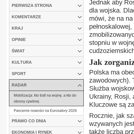
Jednak aby Ros
PIERWSZA STRONA
dla wojska. Dl
KOMENTARZE
mówi, że na na
pełnoskalowej, 
KRAJ
zmobilizowanych
OPINIE
stopniu w wojn
cudzoziemskic
ŚWIAT
Jak zorgani
KULTURA
Polska ma obecn
SPORT
zawodowych). T
RADAR
Służba wojskow
Ukrainy, Rosji,
Mobilizacja: kto trafi na wojnę, a kto do
obrony cywilnej
Kluczowe są za
Pancerne nowości na Eurosatory 2026
Rocznie, jak s
PRAWO CO DNIA
wzywanych jest 
także liczba pr
EKONOMIA I RYNEK