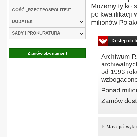
Możemy tylko s
GOŚĆ „RZECZPOSPOLITEJ”
po kwalifikacji
milionów Polakó
DODATEK
SĄDY I PROKURATURA
Dostęp do tr
Zamów abonament
Archiwum Rz
archiwalnyc
od 1993 roku
wzbogacone
Ponad milio
Zamów dostę
Masz już wyku