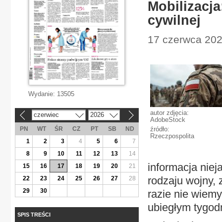
Mobilizacja
cywilnej
17 czerwca 202
Wydanie:
13505
autor zdjęcia:
czerwiec
2026
«
»
AdobeStock
PN
WT
ŚR
CZ
PT
SB
ND
źródło:
Rzeczpospolita
1
2
3
4
5
6
7
8
9
10
11
12
13
14
informacja niej
15
16
17
18
19
20
21
rodzaju wojny, 
22
23
24
25
26
27
28
29
30
razie nie wiemy
ubiegłym tygod
SPIS TREŚCI