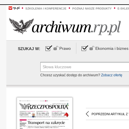
SZKOLENIA I KONFERENCJE
POZNAJ NASZE PRODUKTY
E-SKLE
Prawo
Ekonomia i biznes
SZUKAJ W:
Chcesz uzyskać dostęp do archiwum?
Zobacz ofertę
POPRZEDNI ARTYKUŁ Z