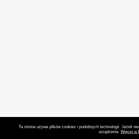
Ta strona używa plików cookies i podobnych technologii. Jeżeli n
urządzenia.
Więcej w 