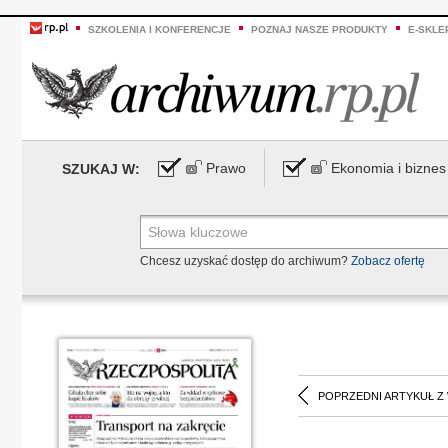
SZKOLENIA I KONFERENCJE
POZNAJ NASZE PRODUKTY
E-SKLE
Prawo
Ekonomia i biznes
SZUKAJ W:
Chcesz uzyskać dostęp do archiwum?
Zobacz ofertę
POPRZEDNI ARTYKUŁ Z