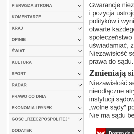
Gwarancje nieza
PIERWSZA STRONA
i pozycja ustro
KOMENTARZE
polityków i wyn
otwarte każdeg
KRAJ
społeczeństwo 
OPINIE
uświadamiać, że
ŚWIAT
Niezawisłość sę
prawa do sądu.
KULTURA
Zmieniają si
SPORT
Niezawisłość s
RADAR
nieodłączne at
PRAWO CO DNIA
instytucji sądo
„wolne sądy” p
EKONOMIA I RYNEK
Nie ma sądu bez
GOŚĆ „RZECZPOSPOLITEJ”
DODATEK
Dostęp do tr