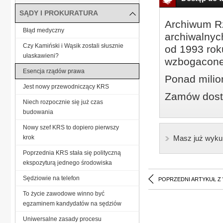
SĄDY I PROKURATURA
Archiwum Rz
Błąd medyczny
archiwalnyc
Czy Kamiński i Wąsik zostali słusznie
od 1993 roku
ułaskawieni?
wzbogacone
Esencja rządów prawa
Ponad milio
Jest nowy przewodniczący KRS
Zamów dostę
Niech rozpocznie się już czas
budowania
Nowy szef KRS to dopiero pierwszy
krok
Masz już wyku
Poprzednia KRS stała się polityczną
ekspozyturą jednego środowiska
Sędziowie na telefon
POPRZEDNI ARTYKUŁ Z
To życie zawodowe winno być
egzaminem kandydatów na sędziów
Uniwersalne zasady procesu