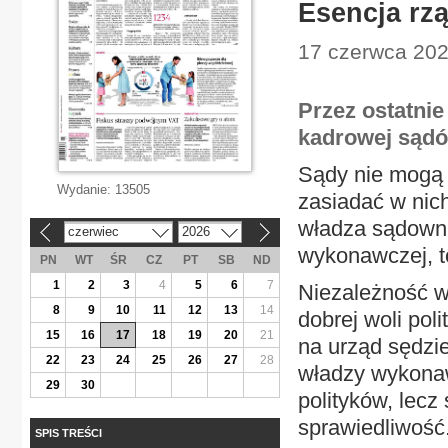
Esencja rz
17 czerwca 2026
Przez ostatnie
kadrowej sądó
Sądy nie mogą 
Wydanie:
13505
zasiadać w nich
władza sądowni
czerwiec
2026
«
»
wykonawczej, to
PN
WT
ŚR
CZ
PT
SB
ND
1
2
3
4
5
6
7
Niezależność w
8
9
10
11
12
13
14
dobrej woli pol
15
16
17
18
19
20
21
na urząd sędzi
22
23
24
25
26
27
28
władzy wykonaw
29
30
polityków, lecz
sprawiedliwość
SPIS TREŚCI