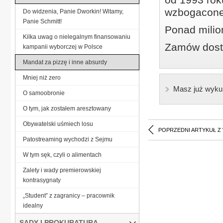
wzbogacone
Do widzenia, Panie Dworkin! Witamy,
Panie Schmitt!
Ponad milio
Kilka uwag o nielegalnym finansowaniu
Zamów dostę
kampanii wyborczej w Polsce
Mandat za pizzę i inne absurdy
Mniej niż zero
Masz już wyku
O samoobronie
O tym, jak zostałem aresztowany
Obywatelski uśmiech losu
POPRZEDNI ARTYKUŁ Z
Patostreaming wychodzi z Sejmu
W tym sęk, czyli o alimentach
Zalety i wady premierowskiej
kontrasygnaty
„Student” z zagranicy – pracownik
idealny
SĄDY I PROKURATURA