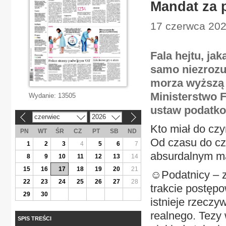
Mandat za p
17 czerwca 2026
Fala hejtu, jak
samo niezrozu
morza wyższą 
Ministerstwo 
Wydanie:
13505
ustaw podatk
czerwiec
2026
«
»
Kto miał do czy
PN
WT
ŚR
CZ
PT
SB
ND
Od czasu do cz
1
2
3
4
5
6
7
absurdalnym ma
8
9
10
11
12
13
14
15
16
17
18
19
20
21
☺Podatnicy – z
22
23
24
25
26
27
28
trakcie postęp
29
30
istnieje rzeczy
realnego. Tezy
SPIS TREŚCI