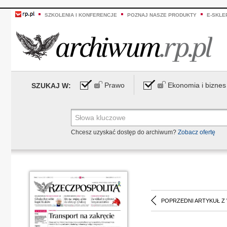
SZKOLENIA I KONFERENCJE
POZNAJ NASZE PRODUKTY
E-SKLE
Prawo
Ekonomia i biznes
SZUKAJ W:
Chcesz uzyskać dostęp do archiwum?
Zobacz ofertę
POPRZEDNI ARTYKUŁ Z