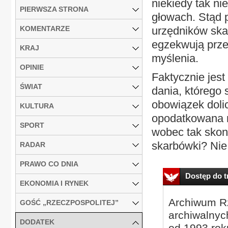
niekiedy tak ni
PIERWSZA STRONA
głowach. Stąd p
KOMENTARZE
urzędników ska
egzekwują przep
KRAJ
myślenia.
OPINIE
Faktycznie jest
ŚWIAT
dania, którego
obowiązek dolic
KULTURA
opodatkowana n
SPORT
wobec tak skon
skarbówki? Nie
RADAR
PRAWO CO DNIA
Dostęp do tr
EKONOMIA I RYNEK
Archiwum Rz
GOŚĆ „RZECZPOSPOLITEJ”
archiwalnyc
DODATEK
od 1993 roku