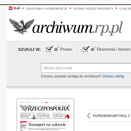
SZKOLENIA I KONFERENCJE
POZNAJ NASZE PRODUKTY
E-SKLE
Prawo
Ekonomia i biznes
SZUKAJ W:
Chcesz uzyskać dostęp do archiwum?
Zobacz ofertę
POPRZEDNI ARTYKUŁ Z