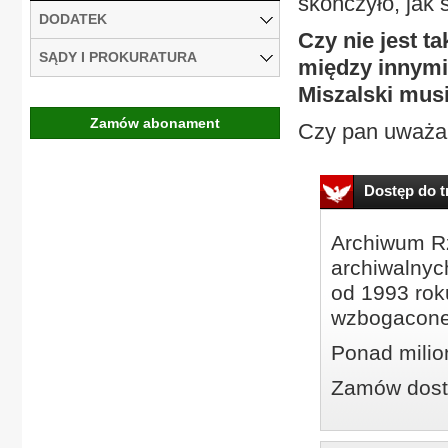
skończyło, jak 
DODATEK
Czy nie jest ta
SĄDY I PROKURATURA
między innymi
Miszalski musi
Zamów abonament
Czy pan uważa, 
Dostęp do tr
Archiwum Rz
archiwalnyc
od 1993 roku
wzbogacone
Ponad milio
Zamów dostę