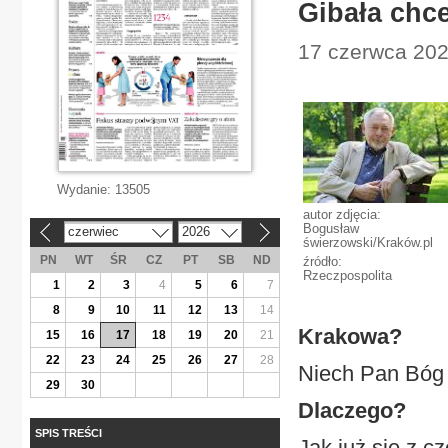
Gibała chc
17 czerwca 2026
Wydanie:
13505
autor zdjęcia:
Bogusław
czerwiec
2026
«
»
świerzowski/Kraków.pl
PN
WT
ŚR
CZ
PT
SB
ND
źródło:
Rzeczpospolita
1
2
3
4
5
6
7
8
9
10
11
12
13
14
Krakowa?
15
16
17
18
19
20
21
22
23
24
25
26
27
28
Niech Pan Bóg 
29
30
Dlaczego?
SPIS TREŚCI
Jak już się z c