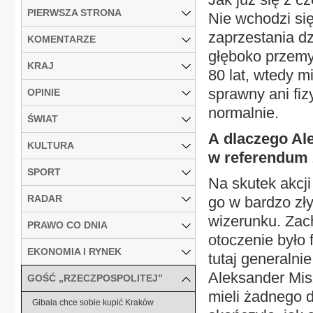
PIERWSZA STRONA
Nie wchodzi się
zaprzestania d
KOMENTARZE
głęboko przemyś
KRAJ
80 lat, wtedy m
sprawny ani fiz
OPINIE
normalnie.
ŚWIAT
A dlaczego Al
KULTURA
w referendum 
SPORT
Na skutek akcji
RADAR
go w bardzo zł
wizerunku. Zac
PRAWO CO DNIA
otoczenie było 
EKONOMIA I RYNEK
tutaj generalni
Aleksander Misz
GOŚĆ „RZECZPOSPOLITEJ”
mieli żadnego d
Gibała chce sobie kupić Kraków