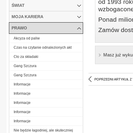
od 1993 roku
ŚWIAT
wzbogacone
MOJA KARIERA
Ponad milio
PRAWO
Zamów dostę
Akcyza od paliw
Czas na czytanie odnalezionych akt
Masz już wyku
Cło za składaki
Gang Szczura
Gang Szczura
POPRZEDNI ARTYKUŁ Z
Informacje
Informacje
Informacje
Informacje
Informacje
Nie będzie łagodniej, ale skuteczniej