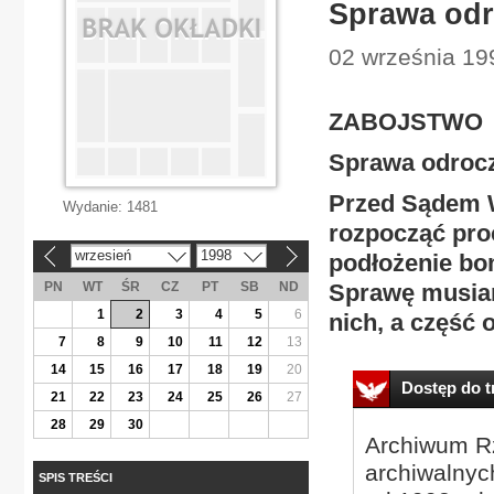
Sprawa odr
02 września 19
ZABOJSTWO
Sprawa odrocz
Przed Sądem 
Wydanie:
1481
rozpocząć pro
wrzesień
1998
podłożenie bo
«
»
PN
WT
ŚR
CZ
PT
SB
ND
Sprawę musiano
1
2
3
4
5
6
nich, a część
7
8
9
10
11
12
13
14
15
16
17
18
19
20
Dostęp do tr
21
22
23
24
25
26
27
28
29
30
Archiwum Rz
archiwalnyc
SPIS TREŚCI