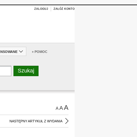
ZALOGUJ
ZAŁÓŻ KONTO
ANSOWANE
+ POMOC
A
A
A
NASTĘPNY ARTYKUŁ Z WYDANIA