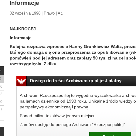
Informacje
02 września 1998 | Prawo | AŁ
NAJKROCEJ
Informacje
Kolejna rozprawa wprocesie Hanny Gronkiewicz-Waltz, prezes
którego domaga się ona przeproszenia za opublikowanie (wk
pomówień pod jej adresem oraz zapłaty 50 tys. zł na cel społe
rozstrzygnięcia. Zkilku
...
D
Dostęp do treści Archiwum.rp.pl jest płatny.
6
13
Archiwum Rzeczpospolitej to wygodna wyszukiwarka archiw
na łamach dziennika od 1993 roku. Unikalne źródło wiedzy o
20
perspektywę ekonomiczną i prawną.
27
Ponad milion tekstów w jednym miejscu.
Zamów dostęp do pełnego Archiwum "Rzeczpospolitej"