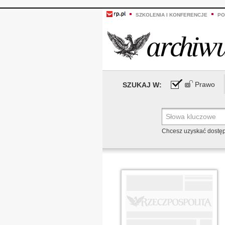
SZKOLENIA I KONFERENCJE
PO
Prawo
SZUKAJ W:
Chcesz uzyskać dostę