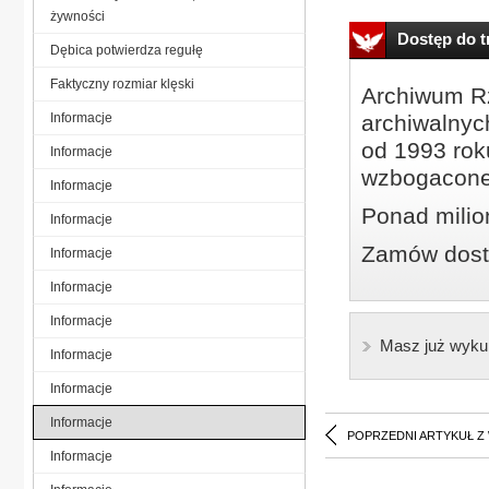
żywności
Dostęp do tr
Dębica potwierdza regułę
Faktyczny rozmiar klęski
Archiwum Rz
Informacje
archiwalnyc
od 1993 roku
Informacje
wzbogacone
Informacje
Ponad milio
Informacje
Zamów dostę
Informacje
Informacje
Informacje
Masz już wyku
Informacje
Informacje
Informacje
POPRZEDNI ARTYKUŁ Z
Informacje