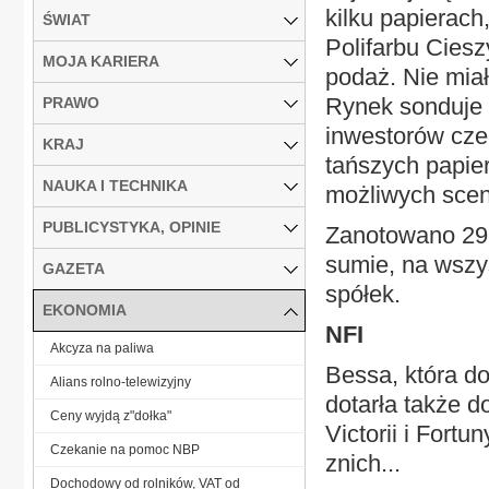
kilku papierach
ŚWIAT
Polifarbu Cies
MOJA KARIERA
podaż. Nie miał
Rynek sonduje 
PRAWO
inwestorów czek
KRAJ
tańszych papie
NAUKA I TECHNIKA
możliwych scen
PUBLICYSTYKA, OPINIE
Zanotowano 29 
sumie, na wszy
GAZETA
spółek.
EKONOMIA
NFI
Akcyza na paliwa
Bessa, która do
Alians rolno-telewizyjny
dotarła także d
Ceny wyjdą z"dołka"
Victorii i Fort
Czekanie na pomoc NBP
znich...
Dochodowy od rolników, VAT od