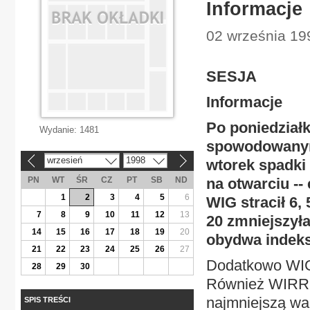
Informacje
02 września 19
SESJA
Informacje
Po poniedział
Wydanie:
1481
spowodowanym
wrzesień
1998
wtorek spadki 
«
»
PN
WT
ŚR
CZ
PT
SB
ND
na otwarciu --
1
2
3
4
5
6
WIG stracił 6, 
7
8
9
10
11
12
13
20 zmniejszyła
14
15
16
17
18
19
20
obydwa indeks
21
22
23
24
25
26
27
Dodatkowo WIG 
28
29
30
Również WIRR z
najmniejszą war
SPIS TREŚCI