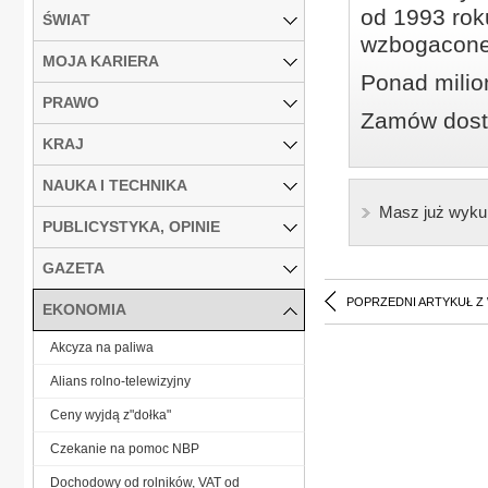
od 1993 roku
ŚWIAT
wzbogacone
MOJA KARIERA
Ponad milio
PRAWO
Zamów dostę
KRAJ
NAUKA I TECHNIKA
Masz już wyku
PUBLICYSTYKA, OPINIE
GAZETA
POPRZEDNI ARTYKUŁ Z
EKONOMIA
Akcyza na paliwa
Alians rolno-telewizyjny
Ceny wyjdą z"dołka"
Czekanie na pomoc NBP
Dochodowy od rolników, VAT od