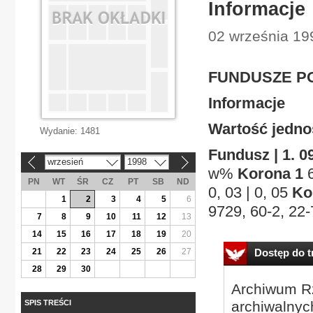
Informacje
02 września 19
FUNDUSZE P
Informacje
Wartość jednos
Wydanie:
1481
Fundusz | 1. 09
wrzesień
1998
«
»
w%
Korona 1
6
PN
WT
ŚR
CZ
PT
SB
ND
0, 03 | 0, 05
Ko
1
2
3
4
5
6
9729, 60-2, 22-
7
8
9
10
11
12
13
14
15
16
17
18
19
20
21
22
23
24
25
26
27
Dostęp do tr
28
29
30
Archiwum Rz
SPIS TREŚCI
archiwalnyc