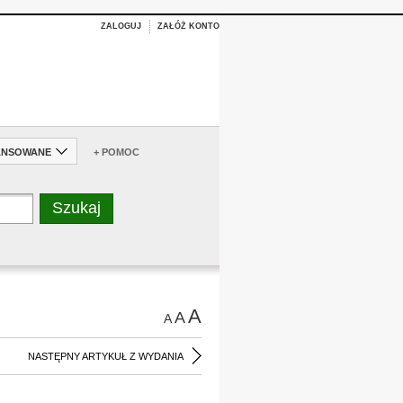
ZALOGUJ
ZAŁÓŻ KONTO
ANSOWANE
+ POMOC
A
A
A
NASTĘPNY ARTYKUŁ Z WYDANIA