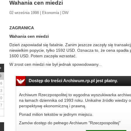
Wahania cen miedzi
02 września 1998 | Ekonomia | DW
ZAGRANICA
Wahania cen miedzi
Dzień zapowiadał się fatalnie. Zanim jeszcze zaczęły się transakc
niewielkim popycie, tylko 1592 USD. Oznacza to, że cena spadła
1600 USD. Potem zaczęła wzrastać.
W zrost cen miedzi nie był jednak spowodowany...
D
Dostęp do treści Archiwum.rp.pl jest płatny.
6
13
Archiwum Rzeczpospolitej to wygodna wyszukiwarka archiw
20
na łamach dziennika od 1993 roku. Unikalne źródło wiedzy o
27
perspektywę ekonomiczną i prawną.
Ponad milion tekstów w jednym miejscu.
Zamów dostęp do pełnego Archiwum "Rzeczpospolitej"