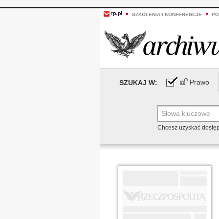
SZKOLENIA I KONFERENCJE
PO
Prawo
SZUKAJ W:
Chcesz uzyskać dostę