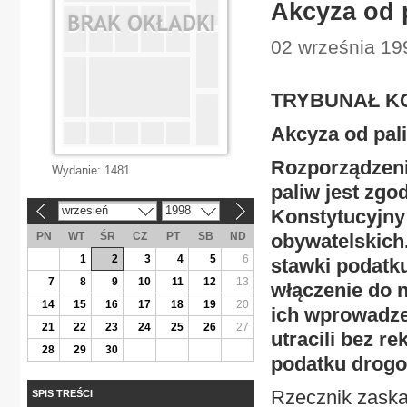
Akcyza od 
02 września 199
TRYBUNAŁ K
Akcyza od pal
Rozporządzeni
Wydanie:
1481
paliw jest zgo
wrzesień
1998
Konstytucyjny
«
»
PN
WT
ŚR
CZ
PT
SB
ND
obywatelskich
1
2
3
4
5
6
stawki podatk
7
8
9
10
11
12
13
włączenie do 
14
15
16
17
18
19
20
ich wprowadze
21
22
23
24
25
26
27
utracili bez r
28
29
30
podatku drog
Rzecznik zaskar
SPIS TREŚCI