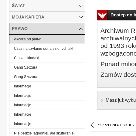
ŚWIAT
Dostęp do tr
MOJA KARIERA
PRAWO
Archiwum Rz
archiwalnyc
Akcyza od paliw
od 1993 roku
Czas na czytanie odnalezionych akt
wzbogacone
Cło za składaki
Ponad milio
Gang Szczura
Zamów dostę
Gang Szczura
Informacje
Informacje
Masz już wyku
Informacje
Informacje
Informacje
POPRZEDNI ARTYKUŁ Z
Nie będzie łagodniej, ale skuteczniej