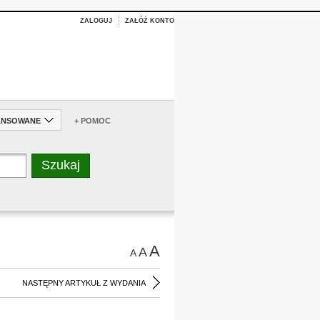
ZALOGUJ
ZAŁÓŻ KONTO
ANSOWANE
+ POMOC
A
A
A
NASTĘPNY ARTYKUŁ Z WYDANIA