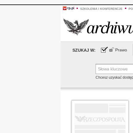
SZKOLENIA I KONFERENCJE
PO
Prawo
SZUKAJ W:
Chcesz uzyskać dostę