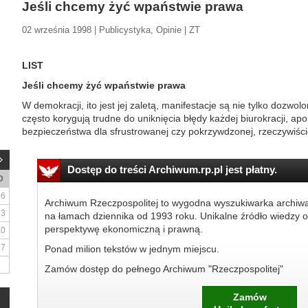
Jeśli chcemy żyć wpaństwie prawa
02 września 1998 | Publicystyka, Opinie | ZT
LIST
Jeśli chcemy żyć wpaństwie prawa
W demokracji, ito jest jej zaletą, manifestacje są nie tylko dozwo
często korygują trudne do uniknięcia błędy każdej biurokracji, a
bezpieczeństwa dla sfrustrowanej czy pokrzywdzonej, rzeczywiśc
Dostęp do treści Archiwum.rp.pl jest płatny.
D
6
Archiwum Rzeczpospolitej to wygodna wyszukiwarka archiw
13
na łamach dziennika od 1993 roku. Unikalne źródło wiedzy o
perspektywę ekonomiczną i prawną.
20
27
Ponad milion tekstów w jednym miejscu.
Zamów dostęp do pełnego Archiwum "Rzeczpospolitej"
Zamów